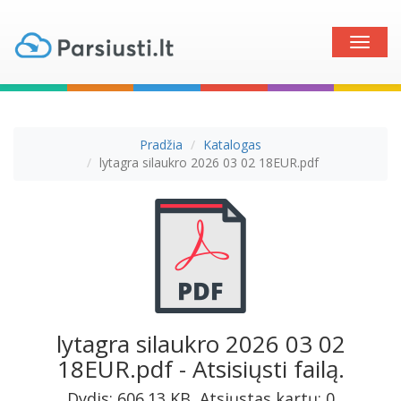
Toggle
naviga
Pradžia
Katalogas
lytagra silaukro 2026 03 02 18EUR.pdf
lytagra silaukro 2026 03 02
18EUR.pdf - Atsisiųsti failą.
Dydis: 606.13 KB, Atsiųstas kartų: 0