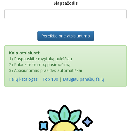
Slaptažodis
Pereikite prie atsisiuntimo
Kaip atsisiųsti:
1) Paspauskite mygtuką aukščiau
2) Palaukite trumpą pasiruošimą
3) Atsisiuntimas prasidės automatiškai
Failų katalogas
|
Top 100
|
Daugiau panašių failų