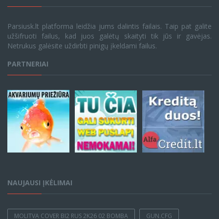
Parsiusk.lt platforma leidžia jums dalintis failais. Taip pat galite
užšifruoti failus, kad juos galėtų skaityti tik jūs ir gavėjas.
Netrukus galėsite uždirbti pinigų įkeldami failus.
PARTNERIAI
NAUJAUSI ĮKĖLIMAI
MOLITVA COVER BI2 RUS 2K26 02 BOMBA
GUN.CFG