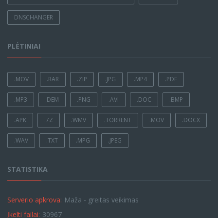
DNSCHANGER
PLĖTINIAI
.MOV
.RAR
.ZIP
.JPG
.MP4
.PDF
.MP3
.DEM
.PNG
.AVI
.DOC
.BMP
.APK
.7Z
.WMV
.TORRENT
.MOV
.DOCX
.WAV
.TXT
.MPG
.JPEG
STATISTIKA
Serverio apkrova:
Maža - greitas veikimas
Įkelti failai:
30967