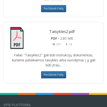
Peržiūrėti Failą
Taisykles2.pdf
PDF
• 2.85 MB
👁 701
⬇ 14
Failas "Taisykles2" gali būti instrukcijų dokumentas,
kuriame pateikiamos taisyklės arba nurodymai. Į jį gali
būti įtrau...
Peržiūrėti Failą
APIE PLATFOMĄ