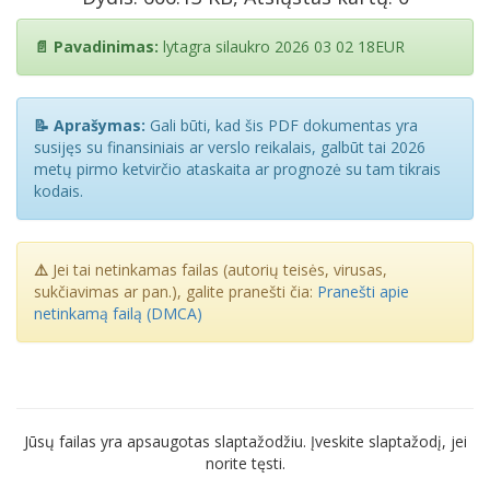
📄 Pavadinimas:
lytagra silaukro 2026 03 02 18EUR
📝 Aprašymas:
Gali būti, kad šis PDF dokumentas yra
susijęs su finansiniais ar verslo reikalais, galbūt tai 2026
metų pirmo ketvirčio ataskaita ar prognozė su tam tikrais
kodais.
⚠️
Jei tai netinkamas failas (autorių teisės, virusas,
sukčiavimas ar pan.), galite pranešti čia:
Pranešti apie
netinkamą failą (DMCA)
Jūsų failas yra apsaugotas slaptažodžiu. Įveskite slaptažodį, jei
norite tęsti.