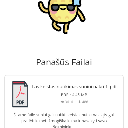
Panašūs Failai
Tas keistas nutikimas suniui nakti 1 .pdf
PDF
• 4.45 MB
👁 3616
⬇ 486
Šitame faile suniui gali nutikti keistas nutikimas - jis gali
pradėti kalbėti žmogiška kalba ir pasakyti savo
šeimininku...