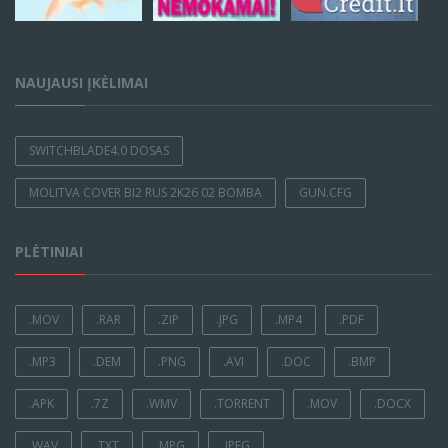
NAUJAUSI ĮKĖLIMAI
SWITCHBLADE4.0 DOSAS
MOLITVA COVER BI2 RUS 2K26 02 BOMBA
GUN.CFG
PLĖTINIAI
.MOV
.RAR
.ZIP
.JPG
.MP4
.PDF
.MP3
.DEM
.PNG
.AVI
.DOC
.BMP
.APK
.7Z
.WMV
.TORRENT
.MOV
.DOCX
.WAV
.TXT
.MPG
.JPEG