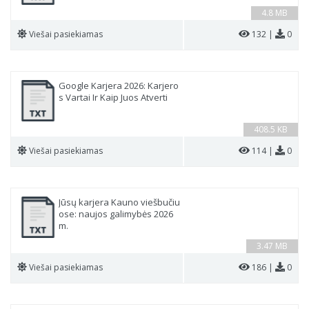
4.8 MB
Viešai pasiekiamas
132 |
0
Google Karjera 2026: Karjero
s Vartai Ir Kaip Juos Atverti
408.5 KB
Viešai pasiekiamas
114 |
0
Jūsų karjera Kauno viešbučiu
ose: naujos galimybės 2026
m.
3.47 MB
Viešai pasiekiamas
186 |
0