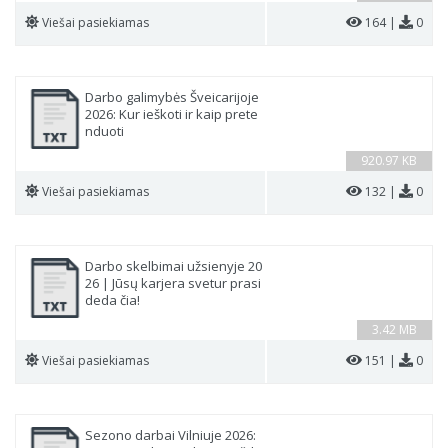
Viešai pasiekiamas
164 |
0
Darbo galimybės Šveicarijoje
2026: Kur ieškoti ir kaip prete
nduoti
920.97 KB
Viešai pasiekiamas
132 |
0
Darbo skelbimai užsienyje 20
26 | Jūsų karjera svetur prasi
deda čia!
3.42 MB
Viešai pasiekiamas
151 |
0
Sezono darbai Vilniuje 2026: