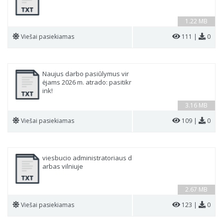
1.22 MB
Viešai pasiekiamas
111 |
0
Naujus darbo pasiūlymus vir
ėjams 2026 m. atrado: pasitikr
ink!
3.16 MB
Viešai pasiekiamas
109 |
0
viesbucio administratoriaus d
arbas vilniuje
2.67 MB
Viešai pasiekiamas
123 |
0