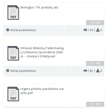
Biologijos 7 kl. pratybų ats.
2.85 MB
Viešai pasiekiamas
129 |
0
9 Klasės Mokinių Patikrinamųj
ų Uždavinių Sprendimai 2026
m. – Greitai ir Efektyviai!
4.17 MB
Viešai pasiekiamas
182 |
0
regitra pirkimo pardavimo sut
artis pdf
4.71 MB