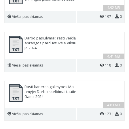
4.92 MB
Viešai pasiekiamas
197 |
0
Darbo pasiūlymai: rasti veiklą
aprangos parduotuvėje Vilniu
je 2024
4.41 MB
Viešai pasiekiamas
118 |
0
Rasti karjeros galimybes Maj
amyje: Darbo skelbimai tautie
čiams 2024
4.63 MB
Viešai pasiekiamas
123 |
0