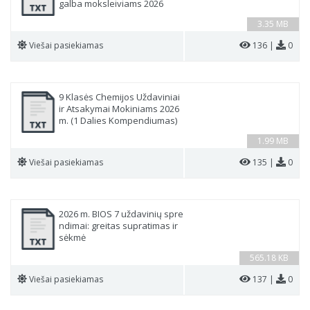
galba moksleiviams 2026
3.35 MB
Viešai pasiekiamas
136 |
0
9 Klasės Chemijos Uždaviniai
ir Atsakymai Mokiniams 2026
m. (1 Dalies Kompendiumas)
1.99 MB
Viešai pasiekiamas
135 |
0
2026 m. BIOS 7 uždavinių spre
ndimai: greitas supratimas ir
sėkmė
565.18 KB
Viešai pasiekiamas
137 |
0