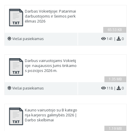
Darbas Vokietijoje: Patarimai
darbuotojoms ir šeimos perk
ėlimas 2026
65.53 KB
Viešai pasiekiamas
141 |
0
Darbus vairuotojams Vokietij
oje: naujausios Jums tinkamo
s pozicijos 2026 m.
1.35 MB
Viešai pasiekiamas
118 |
0
Kauno vairuotojo su B katego
rija karjeros galimybės 2026 |
Darbo skelbimai
1.19 MB