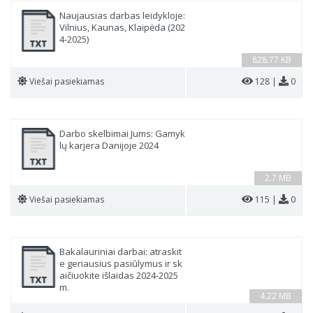
Naujausias darbas leidykloje:
Vilnius, Kaunas, Klaipėda (202
4-2025)
828.77 KB
Viešai pasiekiamas
128 |
0
Darbo skelbimai Jums: Gamyk
lų karjera Danijoje 2024
2.7 MB
Viešai pasiekiamas
115 |
0
Bakalauriniai darbai: atraskit
e geriausius pasiūlymus ir sk
aičiuokite išlaidas 2024-2025
m.
4.22 MB