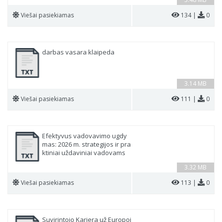
Viešai pasiekiamas
134 |
0
darbas vasara klaipeda
3.14 MB
Viešai pasiekiamas
111 |
0
Efektyvus vadovavimo ugdy
mas: 2026 m. strategijos ir pra
ktiniai uždaviniai vadovams
3.32 MB
Viešai pasiekiamas
113 |
0
Suvirintojo Karjera už Europoj