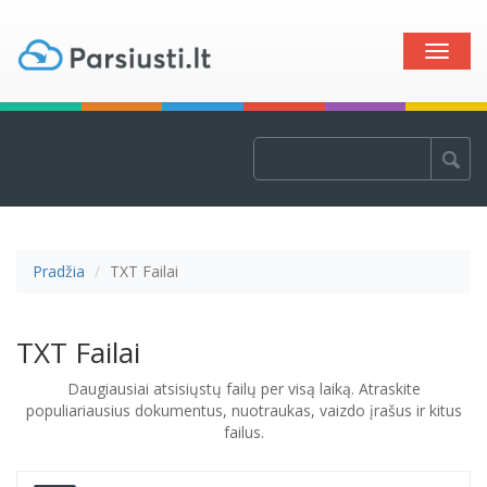
Toggle
naviga
Pradžia
TXT Failai
TXT Failai
Daugiausiai atsisiųstų failų per visą laiką. Atraskite
populiariausius dokumentus, nuotraukas, vaizdo įrašus ir kitus
failus.