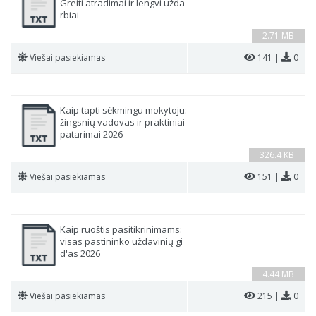
Greiti atradimai ir lengvi užda
rbiai
2.71 MB
Viešai pasiekiamas
141 |
0
Kaip tapti sėkmingu mokytoju:
žingsnių vadovas ir praktiniai
patarimai 2026
326.4 KB
Viešai pasiekiamas
151 |
0
Kaip ruoštis pasitikrinimams:
visas pastininko uždavinių gi
d'as 2026
4.44 MB
Viešai pasiekiamas
215 |
0