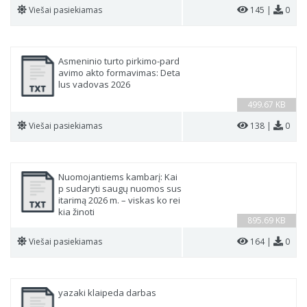
Viešai pasiekiamas
145 |
0
Asmeninio turto pirkimo-pard
avimo akto formavimas: Deta
lus vadovas 2026
499.67 KB
Viešai pasiekiamas
138 |
0
Nuomojantiems kambarį: Kai
p sudaryti saugų nuomos sus
itarimą 2026 m. – viskas ko rei
kia žinoti
895.69 KB
Viešai pasiekiamas
164 |
0
yazaki klaipeda darbas