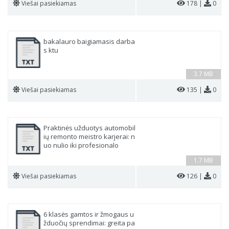
Viešai pasiekiamas
178 |
0
bakalauro baigiamasis darba
s ktu
3.7 MB
Viešai pasiekiamas
135 |
0
Praktinės užduotys automobil
ių remonto meistro karjerai: n
uo nulio iki profesionalo
1.7 MB
Viešai pasiekiamas
126 |
0
6 klasės gamtos ir žmogaus u
žduočių sprendimai: greita pa