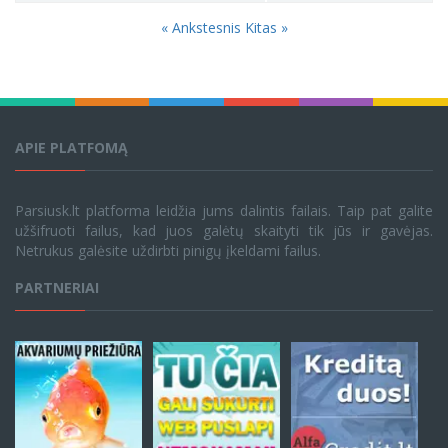
« Ankstesnis
Kitas »
APIE PLATFOMĄ
Parsiusk.lt platforma leidžia jums dalintis failais. Taip pat galite
užšifruoti failus, kad juos galėtų skaityti tik jūs ir gavėjas.
Netrukus galėsite uždirbti pinigų įkeldami failus.
PARTNERIAI