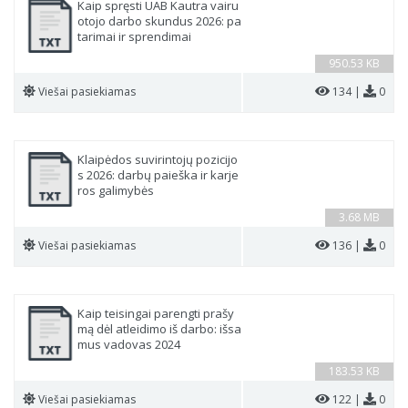
Kaip spręsti UAB Kautra vairu
otojo darbo skundus 2026: pa
tarimai ir sprendimai
950.53 KB
Viešai pasiekiamas
134 |
0
Klaipėdos suvirintojų pozicijo
s 2026: darbų paieška ir karje
ros galimybės
3.68 MB
Viešai pasiekiamas
136 |
0
Kaip teisingai parengti prašy
mą dėl atleidimo iš darbo: išsa
mus vadovas 2024
183.53 KB
Viešai pasiekiamas
122 |
0