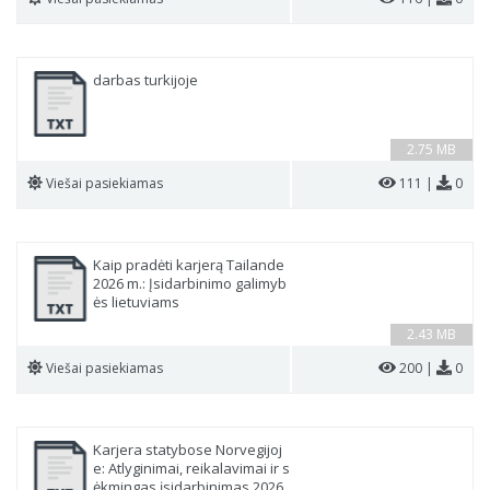
darbas turkijoje
2.75 MB
Viešai pasiekiamas
111 |
0
Kaip pradėti karjerą Tailande
2026 m.: Įsidarbinimo galimyb
ės lietuviams
2.43 MB
Viešai pasiekiamas
200 |
0
Karjera statybose Norvegijoj
e: Atlyginimai, reikalavimai ir s
ėkmingas įsidarbinimas 2026