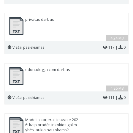
privatus darbas
4.24 MB
Viešai pasiekiamas
117 |
0
odontologija com darbas
4.86 MB
Viešai pasiekiamas
111 |
0
Modelio karjera Lietuvoje 202
6: kaip pradėti ir kokios galim
ybės laukia naujokams?