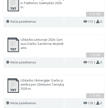
e: Patikimos Galimybės 2026
m.
2.55 MB
Viešai pasiekiamas
115 |
0
Uždarbis Lietuvoje 2026: Geri
ausi Darbo Sandoriai Atvykėli
ams
1.69 MB
Viešai pasiekiamas
115 |
0
Uždarbis Ukmergėje: Darbo p
aieška per Užimtumo Tarnybą
2026 m.
2.75 MB
Viešai pasiekiamas
128 |
0