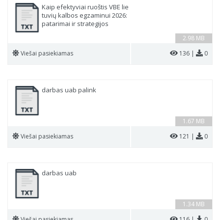
Kaip efektyviai ruoštis VBE lie
tuvių kalbos egzaminui 2026:
patarimai ir strategijos
2.98 MB
Viešai pasiekiamas
136 |
0
darbas uab palink
1.67 MB
Viešai pasiekiamas
121 |
0
darbas uab
1.34 MB
Viešai pasiekiamas
116 |
0