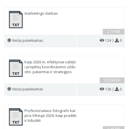
marketingo darbas
2.79 MB
Viešai pasiekiamas
124 |
0
Kaip 2026 m. efektyviai valdyt
i projektų koordinavimo uždu
otis: patarimai ir strategijos
523.96 KB
Viešai pasiekiamas
138 |
0
Profesionalaus fotografo kar
jera Vilniuje 2026: kaip pradėti
ir tobulėti
3.48 MB