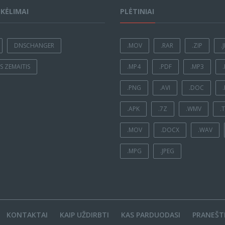
ĮKĖLIMAI
PLĖTINIAI
DNSCHANGER
.MOV
.RAR
.ZIP
.
 ZEMAITIS
.MP4
.PDF
.MP3
.PNG
.AVI
.DOC
.APK
.7Z
.WMV
.
.MOV
.DOCX
.WAV
.MPG
.JPEG
KONTAKTAI
KAIP UŽDIRBTI
KAS PARDUODASI
PRANEŠTI