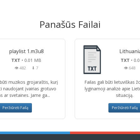
Panašūs Failai
playlist 1.m3u8
Lithuani
TXT
• 0.01 MB
TXT
• 0.
👁 482
⬇ 7
👁 648
i būti muzikos grojaraštis, kurį
Failas gali būti lietuviškas 
ti naudojant įvairias grotuvo
lyginamoji analizė apie Liet
 ar svetaines. Jame ga...
situaciją.
Peržiūrėti Failą
Peržiūrėti Failą