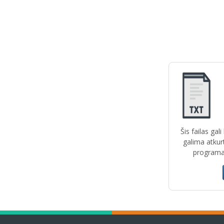
Šis failas gal
galima atkur
programas