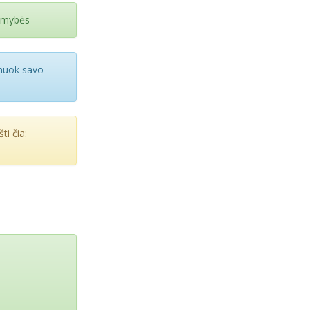
limybės
anuok savo
ti čia: