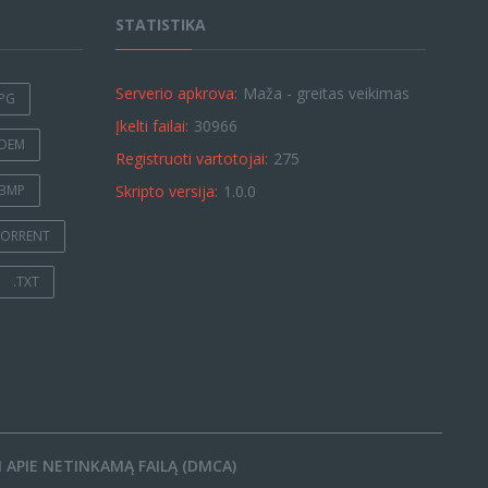
STATISTIKA
Serverio apkrova:
Maža - greitas veikimas
JPG
Įkelti failai:
30966
.DEM
Registruoti vartotojai:
275
.BMP
Skripto versija:
1.0.0
TORRENT
.TXT
 APIE NETINKAMĄ FAILĄ (DMCA)