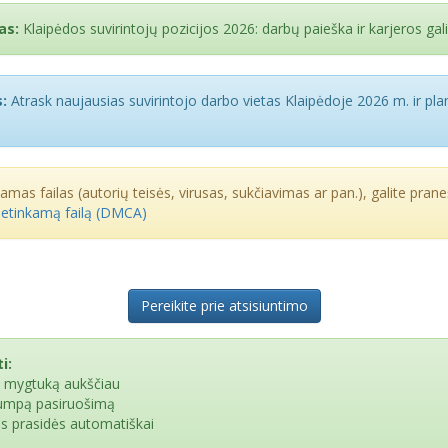
as:
Klaipėdos suvirintojų pozicijos 2026: darbų paieška ir karjeros ga
:
Atrask naujausias suvirintojo darbo vietas Klaipėdoje 2026 m. ir pl
kamas failas (autorių teisės, virusas, sukčiavimas ar pan.), galite praneš
netinkamą failą (DMCA)
Pereikite prie atsisiuntimo
i:
e mygtuką aukščiau
rumpą pasiruošimą
as prasidės automatiškai