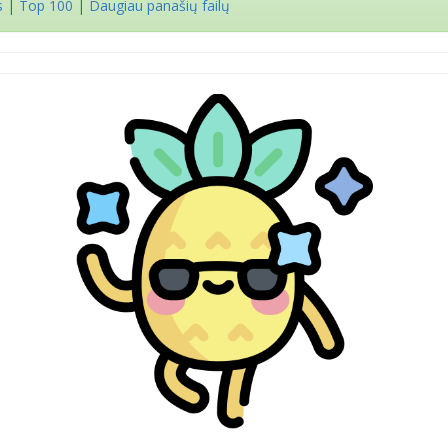
s
|
Top 100
|
Daugiau panašių failų