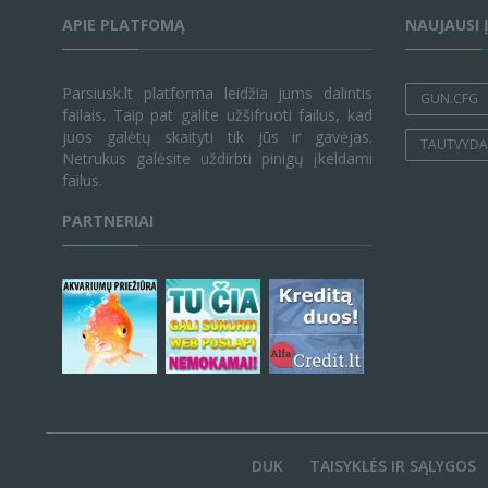
APIE PLATFOMĄ
NAUJAUSI 
Parsiusk.lt platforma leidžia jums dalintis
GUN.CFG
failais. Taip pat galite užšifruoti failus, kad
juos galėtų skaityti tik jūs ir gavėjas.
TAUTVYDAS
Netrukus galėsite uždirbti pinigų įkeldami
failus.
PARTNERIAI
DUK
TAISYKLĖS IR SĄLYGOS