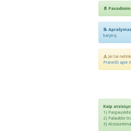
📄 Pavadinim
📝 Aprašymas
karjerą.
⚠️
Jei tai netin
Pranešti apie 
Kaip atsisiųst
1) Paspauskit
2) Palaukite t
3) Atsisiuntim