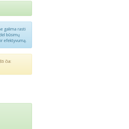
me galima rasti
 dėl būsimų
 ir efektyvumą.
ti čia: