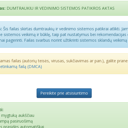
as:
DUMTRAUKIU IR VEDINIMO SISTEMOS PATIKROS AKTAS
:
Šis failas skirtas dumtraukių ir vedinimo sistemos patikrai atlikti. Ja
ie sistemos veikimą ir būklę, taip pat nustatymus bei rekomendacijas
ai pagerinti. Failas svarbus norint užtikrinti sistemos sklandų veikimą
kamas failas (autorių teisės, virusas, sukčiavimas ar pan.), galite praneš
netinkamą failą (DMCA)
Pereikite prie atsisiuntimo
i:
e mygtuką aukščiau
rumpą pasiruošimą
as prasidės automatiškai