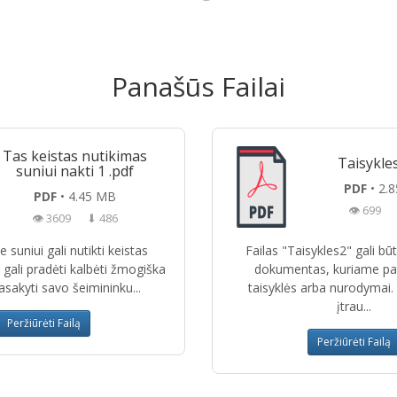
Panašūs Failai
Tas keistas nutikimas
Taisykle
suniui nakti 1 .pdf
PDF
• 2.
PDF
• 4.45 MB
👁 699
👁 3609
⬇ 486
e suniui gali nutikti keistas
Failas "Taisykles2" gali būt
s gali pradėti kalbėti žmogiška
dokumentas, kuriame pa
pasakyti savo šeimininku...
taisyklės arba nurodymai. Į 
įtrau...
Peržiūrėti Failą
Peržiūrėti Failą