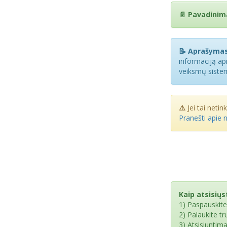
📄 Pavadinim
📝 Aprašymas
informaciją ap
veiksmų sistem
⚠️
Jei tai netin
Pranešti apie 
Kaip atsisiųst
1) Paspauskit
2) Palaukite t
3) Atsisiuntim