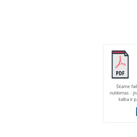
Šitame fail
nutikimas - ji
kalba ir 