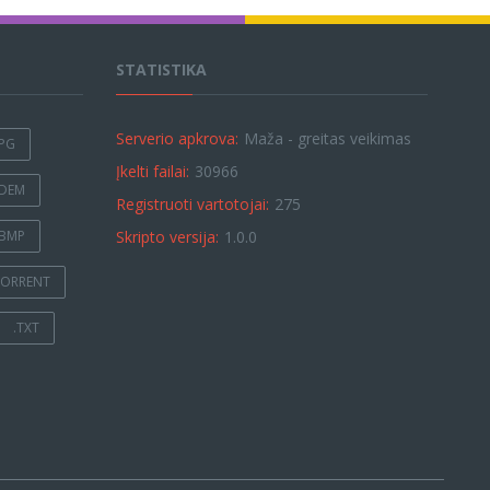
STATISTIKA
Serverio apkrova:
Maža - greitas veikimas
JPG
Įkelti failai:
30966
.DEM
Registruoti vartotojai:
275
.BMP
Skripto versija:
1.0.0
TORRENT
.TXT