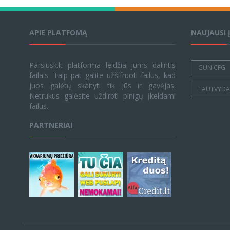
APIE PLATFOMĄ
NAUJAUSI 
Parsiusk.lt platforma leidžia jums dalintis
GUN.CFG
failais. Taip pat galite užšifruoti failus, kad
juos galėtų skaityti tik jūs ir gavėjas.
TAUTVYDAS
Netrukus galėsite uždirbti pinigų įkeldami
failus.
PARTNERIAI