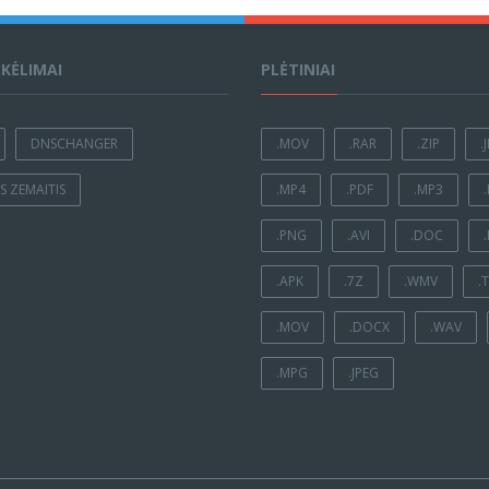
ĮKĖLIMAI
PLĖTINIAI
DNSCHANGER
.MOV
.RAR
.ZIP
.
 ZEMAITIS
.MP4
.PDF
.MP3
.PNG
.AVI
.DOC
.APK
.7Z
.WMV
.
.MOV
.DOCX
.WAV
.MPG
.JPEG