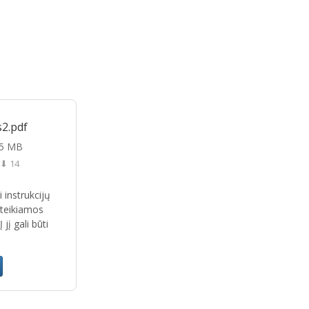
s2.pdf
85 MB
⬇ 14
i instrukcijų
teikiamos
jį gali būti