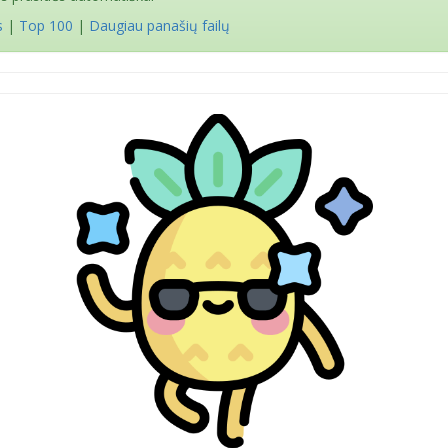
s
|
Top 100
|
Daugiau panašių failų