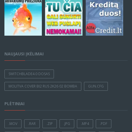
NAUJAUSI ĮKĖLIMAI
SWITCHBLADE4.0 DOSAS
MOLITVA COVER BI2 RUS 2K26 02 BOMBA
GUN.CFG
PLĖTINIAI
.MOV
.RAR
.ZIP
.JPG
.MP4
.PDF