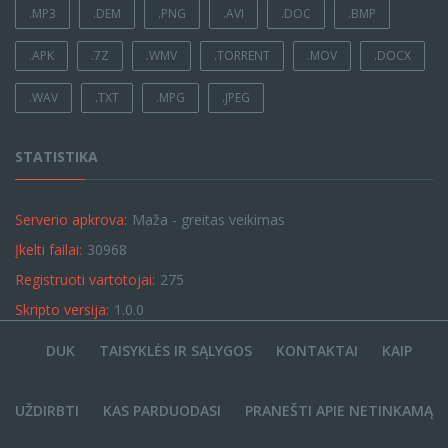
.MP3
.DEM
.PNG
.AVI
.DOC
.BMP
.APK
.7Z
.WMV
.TORRENT
.MOV
.DOCX
.WAV
.TXT
.MPG
.JPEG
STATISTIKA
Serverio apkrova:
Maža - greitas veikimas
Įkelti failai:
30968
Registruoti vartotojai:
275
Skripto versija:
1.0.0
DUK
TAISYKLĖS IR SĄLYGOS
KONTAKTAI
KAIP
UŽDIRBTI
KAS PARDUODASI
PRANEŠTI APIE NETINKAMĄ