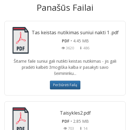
Panašūs Failai
Tas keistas nutikimas suniui nakti 1 .pdf
PDF
• 4.45 MB
👁 3620
⬇ 486
Šitame faile suniui gali nutikti keistas nutikimas - jis gali
pradėti kalbėti žmogiška kalba ir pasakyti savo
šeimininku...
Peržiūrėti Failą
Taisykles2.pdf
PDF
• 2.85 MB
👁 703
⬇ 14