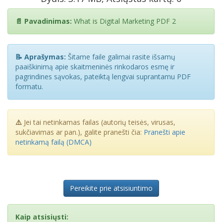
📄 Pavadinimas:
What is Digital Marketing PDF 2
📝 Aprašymas:
Šitame faile galimai rasite išsamų
paaiškinimą apie skaitmeninės rinkodaros esmę ir
pagrindines sąvokas, pateiktą lengvai suprantamu PDF
formatu.
⚠️
Jei tai netinkamas failas (autorių teisės, virusas,
sukčiavimas ar pan.), galite pranešti čia:
Pranešti apie
netinkamą failą (DMCA)
Pereikite prie atsisiuntimo
Kaip atsisiųsti: