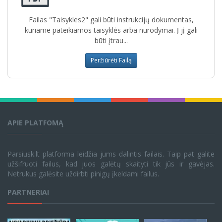
Failas "Taisykles2" gali būti instrukcijų dokumentas,
kuriame pateikiamos taisyklės arba nurodymai. Į jį gali
būti įtrau...
Peržiūrėti Failą
APIE PLATFOMĄ
Parsiusk.lt platforma leidžia jums dalintis failais. Taip pat galite
užšifruoti failus, kad juos galėtų skaityti tik jūs ir gavėjas.
Netrukus galėsite uždirbti pinigų įkeldami failus.
PARTNERIAI