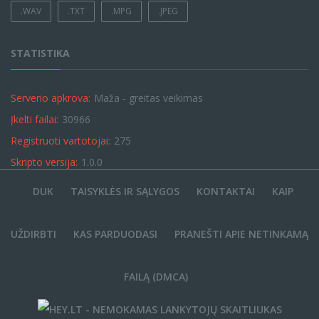
.WAV
.TXT
.MPG
.JPEG
STATISTIKA
Serverio apkrova:
Maža - greitas veikimas
Įkelti failai:
30966
Registruoti vartotojai:
275
Skripto versija:
1.0.0
DUK
TAISYKLĖS IR SĄLYGOS
KONTAKTAI
KAIP
UŽDIRBTI
KAS PARDUODASI
PRANEŠTI APIE NETINKAMĄ
FAILĄ (DMCA)