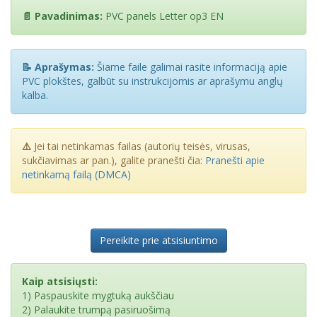
📄 Pavadinimas:
PVC panels Letter op3 EN
📝 Aprašymas:
Šiame faile galimai rasite informaciją apie
PVC plokštes, galbūt su instrukcijomis ar aprašymu anglų
kalba.
⚠️
Jei tai netinkamas failas (autorių teisės, virusas,
sukčiavimas ar pan.), galite pranešti čia:
Pranešti apie
netinkamą failą (DMCA)
Pereikite prie atsisiuntimo
Kaip atsisiųsti:
1) Paspauskite mygtuką aukščiau
2) Palaukite trumpą pasiruošimą