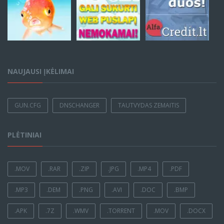
NAUJAUSI ĮKĖLIMAI
GUN.CFG
DNSCHANGER
TAUTVYDAS ZEMAITIS
PLĖTINIAI
.MOV
.RAR
.ZIP
.JPG
.MP4
.PDF
.MP3
.DEM
.PNG
.AVI
.DOC
.BMP
.APK
.7Z
.WMV
.TORRENT
.MOV
.DOCX