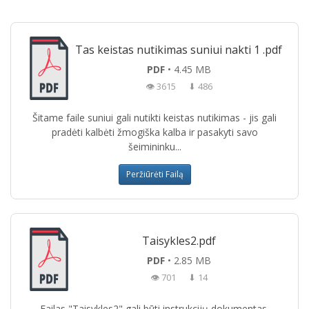
Tas keistas nutikimas suniui nakti 1 .pdf
PDF
• 4.45 MB
👁 3615
⬇ 486
Šitame faile suniui gali nutikti keistas nutikimas - jis gali
pradėti kalbėti žmogiška kalba ir pasakyti savo
šeimininku...
Peržiūrėti Failą
Taisykles2.pdf
PDF
• 2.85 MB
👁 701
⬇ 14
Failas "Taisykles2" gali būti instrukcijų dokumentas,