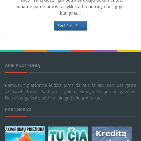
kuriame pateikiamos taisyklės arba nurodymai. Į jį gali
būti įtrau...
Peržiūrėti Failą
APIE PLATFOMĄ
Parsiusk.lt platforma leidžia jums dalintis failais. Taip pat galite
užšifruoti failus, kad juos galėtų skaityti tik jūs ir gavėjas.
Netrukus galėsite uždirbti pinigų įkeldami failus.
PARTNERIAI