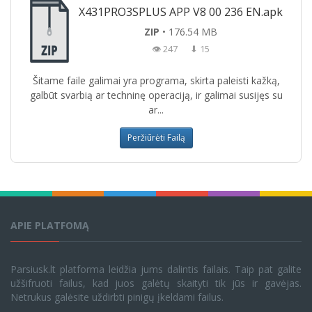
X431PRO3SPLUS APP V8 00 236 EN.apk
ZIP
• 176.54 MB
👁 247
⬇ 15
Šitame faile galimai yra programa, skirta paleisti kažką,
galbūt svarbią ar techninę operaciją, ir galimai susijęs su
ar...
Peržiūrėti Failą
APIE PLATFOMĄ
Parsiusk.lt platforma leidžia jums dalintis failais. Taip pat galite
užšifruoti failus, kad juos galėtų skaityti tik jūs ir gavėjas.
Netrukus galėsite uždirbti pinigų įkeldami failus.