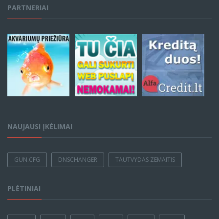
PARTNERIAI
NAUJAUSI ĮKĖLIMAI
GUN.CFG
DNSCHANGER
TAUTVYDAS ZEMAITIS
PLĖTINIAI