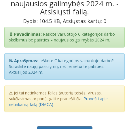
naujausios galimybės 2024 m. -
Atsisiųsti failą.
Dydis: 104.5 KB, Atsiųstas kartų: 0
📄 Pavadinimas:
Raskite vairuotojo C kategorijos darbo
skelbimus be patirties – naujausios galimybės 2024 m.
📝 Aprašymas:
Ieškote C kategorijos vairuotojo darbo?
Suraskite naujų pasiūlymų, net jei neturite patirties.
Aktualijos 2024 m.
⚠️
Jei tai netinkamas failas (autorių teisės, virusas,
sukčiavimas ar pan.), galite pranešti čia:
Pranešti apie
netinkamą failą (DMCA)