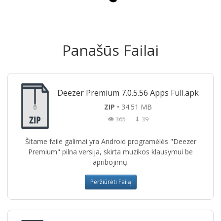
Panašūs Failai
Deezer Premium 7.0.5.56 Apps Full.apk
ZIP
• 34.51 MB
👁 365
⬇ 39
Šitame faile galimai yra Android programėlės "Deezer
Premium" pilna versija, skirta muzikos klausymui be
apribojimų.
Peržiūrėti Failą