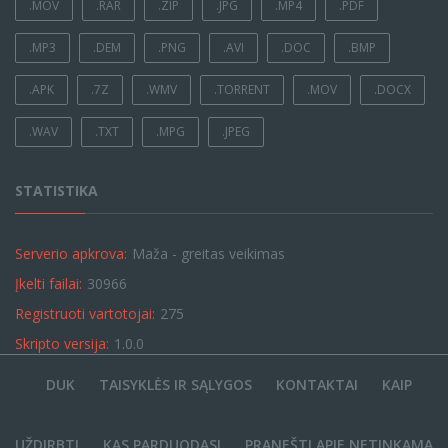
.MOV
.RAR
.ZIP
.JPG
.MP4
.PDF
.MP3
.DEM
.PNG
.AVI
.DOC
.BMP
.APK
.7Z
.WMV
.TORRENT
.MOV
.DOCX
.WAV
.TXT
.MPG
.JPEG
STATISTIKA
Serverio apkrova:
Maža - greitas veikimas
Įkelti failai:
30966
Registruoti vartotojai:
275
Skripto versija:
1.0.0
DUK
TAISYKLĖS IR SĄLYGOS
KONTAKTAI
KAIP
UŽDIRBTI
KAS PARDUODASI
PRANEŠTI APIE NETINKAMĄ