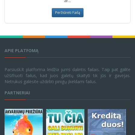
ar...
Peržiūrėti Failą
APIE PLATFOMĄ
Parsiusk.lt platforma leidžia jums dalintis failais. Taip pat galite
užšifruoti failus, kad juos galėtų skaityti tik jūs ir gavėjas.
Netrukus galėsite uždirbti pinigų įkeldami failus.
PARTNERIAI