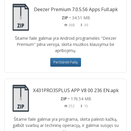
Deezer Premium 7.0.5.56 Apps Full.apk
ZIP
• 34.51 MB
👁 368
⬇ 39
Šitame faile galimai yra Android programėlės "Deezer
Premium" pilna versija, skirta muzikos klausymui be
apribojimų.
Peržiūrėti Failą
X431PRO3SPLUS APP V8 00 236 EN.apk
ZIP
• 176.54 MB
👁 252
⬇ 15
Šitame faile galimai yra programa, skirta paleisti kažką,
galbūt svarbią ar techninę operaciją, ir galimai susijęs su