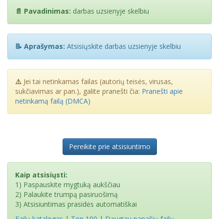
📄 Pavadinimas:
darbas uzsienyje skelbiu
📝 Aprašymas:
Atsisiųskite darbas uzsienyje skelbiu
⚠️
Jei tai netinkamas failas (autorių teisės, virusas,
sukčiavimas ar pan.), galite pranešti čia:
Pranešti apie
netinkamą failą (DMCA)
Pereikite prie atsisiuntimo
Kaip atsisiųsti:
1) Paspauskite mygtuką aukščiau
2) Palaukite trumpą pasiruošimą
3) Atsisiuntimas prasidės automatiškai
Failų katalogas
|
Top 100
|
Daugiau panašių failų