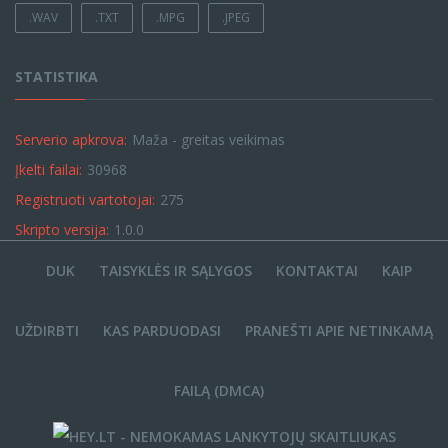
.WAV
.TXT
.MPG
.JPEG
STATISTIKA
Serverio apkrova:
Maža - greitas veikimas
Įkelti failai:
30968
Registruoti vartotojai:
275
Skripto versija:
1.0.0
DUK
TAISYKLĖS IR SĄLYGOS
KONTAKTAI
KAIP
UŽDIRBTI
KAS PARDUODASI
PRANEŠTI APIE NETINKAMĄ
FAILĄ (DMCA)