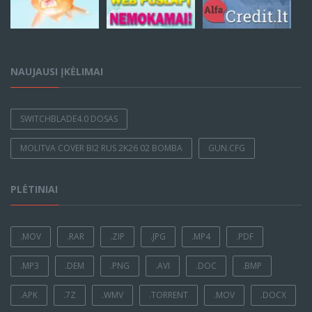
NAUJAUSI ĮKĖLIMAI
SWITCHBLADE4.0 DOSAS
MOLITVA COVER BI2 RUS 2K26 02 BOMBA
GUN.CFG
PLĖTINIAI
.MOV
.RAR
.ZIP
.JPG
.MP4
.PDF
.MP3
.DEM
.PNG
.AVI
.DOC
.BMP
.APK
.7Z
.WMV
.TORRENT
.MOV
.DOCX