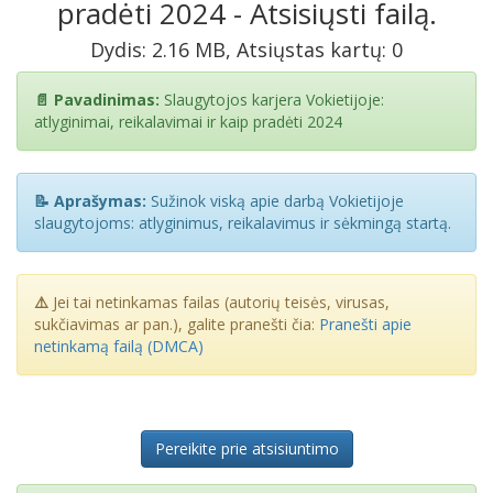
pradėti 2024 - Atsisiųsti failą.
Dydis: 2.16 MB, Atsiųstas kartų: 0
📄 Pavadinimas:
Slaugytojos karjera Vokietijoje:
atlyginimai, reikalavimai ir kaip pradėti 2024
📝 Aprašymas:
Sužinok viską apie darbą Vokietijoje
slaugytojoms: atlyginimus, reikalavimus ir sėkmingą startą.
⚠️
Jei tai netinkamas failas (autorių teisės, virusas,
sukčiavimas ar pan.), galite pranešti čia:
Pranešti apie
netinkamą failą (DMCA)
Pereikite prie atsisiuntimo