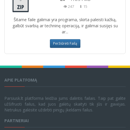
👁 247
⬇ 15
Šitame faile galimai yra programa, skirta paleisti kažką,
galbūt svarbią ar techninę operaciją, ir galimai susijęs su
ar...
Peržiūrėti Failą
APIE PLATFOMĄ
Parsiusk.lt platforma leidžia jums dalintis failais. Taip pat galite
užšifruoti failus, kad juos galėtų skaityti tik jūs ir gavėjas.
Netrukus galėsite uždirbti pinigų įkeldami failus.
PARTNERIAI