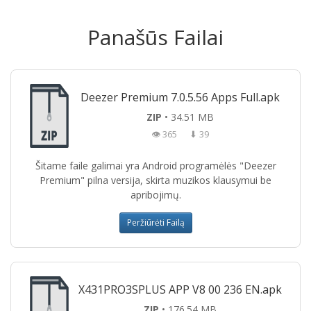
Panašūs Failai
Deezer Premium 7.0.5.56 Apps Full.apk
ZIP
• 34.51 MB
👁 365
⬇ 39
Šitame faile galimai yra Android programėlės "Deezer
Premium" pilna versija, skirta muzikos klausymui be
apribojimų.
Peržiūrėti Failą
X431PRO3SPLUS APP V8 00 236 EN.apk
ZIP
• 176.54 MB