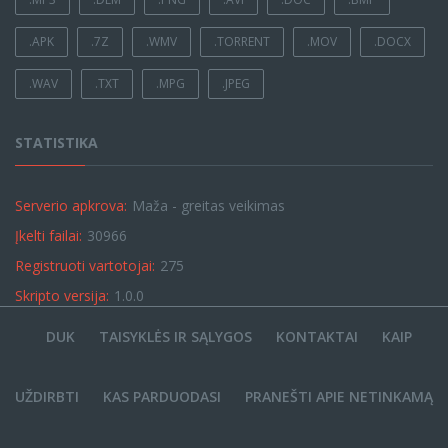
.APK
.7Z
.WMV
.TORRENT
.MOV
.DOCX
.WAV
.TXT
.MPG
.JPEG
STATISTIKA
Serverio apkrova:
Maža - greitas veikimas
Įkelti failai:
30966
Registruoti vartotojai:
275
Skripto versija:
1.0.0
DUK
TAISYKLĖS IR SĄLYGOS
KONTAKTAI
KAIP
UŽDIRBTI
KAS PARDUODASI
PRANEŠTI APIE NETINKAMĄ