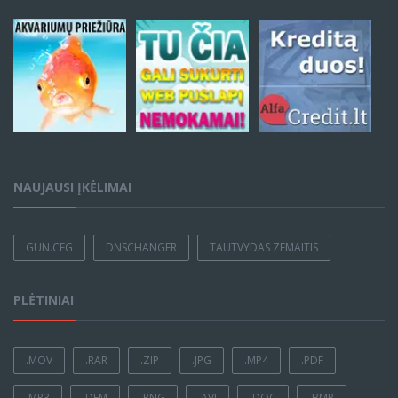
NAUJAUSI ĮKĖLIMAI
GUN.CFG
DNSCHANGER
TAUTVYDAS ZEMAITIS
PLĖTINIAI
.MOV
.RAR
.ZIP
.JPG
.MP4
.PDF
.MP3
.DEM
.PNG
.AVI
.DOC
.BMP