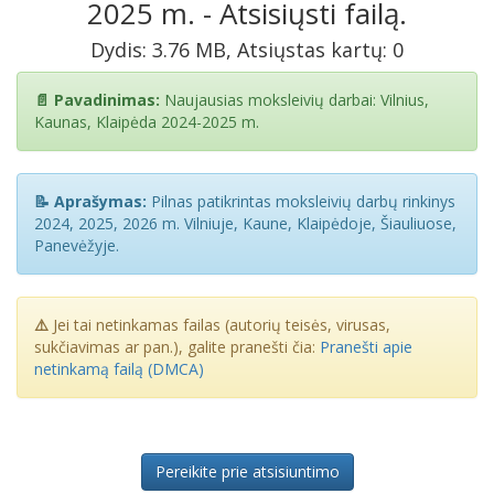
2025 m. - Atsisiųsti failą.
Dydis: 3.76 MB, Atsiųstas kartų: 0
📄 Pavadinimas:
Naujausias moksleivių darbai: Vilnius,
Kaunas, Klaipėda 2024-2025 m.
📝 Aprašymas:
Pilnas patikrintas moksleivių darbų rinkinys
2024, 2025, 2026 m. Vilniuje, Kaune, Klaipėdoje, Šiauliuose,
Panevėžyje.
⚠️
Jei tai netinkamas failas (autorių teisės, virusas,
sukčiavimas ar pan.), galite pranešti čia:
Pranešti apie
netinkamą failą (DMCA)
Pereikite prie atsisiuntimo