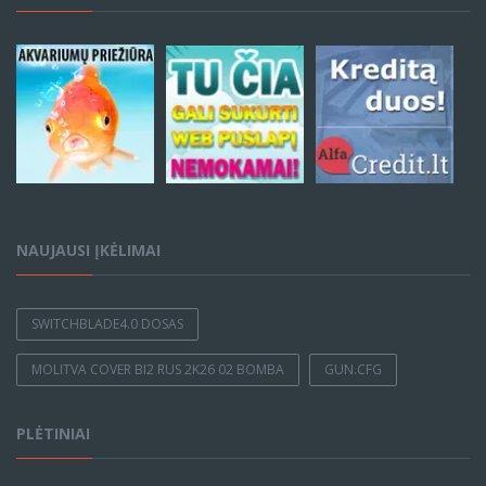
NAUJAUSI ĮKĖLIMAI
SWITCHBLADE4.0 DOSAS
MOLITVA COVER BI2 RUS 2K26 02 BOMBA
GUN.CFG
PLĖTINIAI