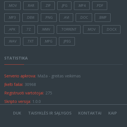
.MOV
.RAR
.ZIP
.JPG
.MP4
.PDF
.MP3
.DEM
.PNG
.AVI
.DOC
.BMP
.APK
.7Z
.WMV
.TORRENT
.MOV
.DOCX
.WAV
.TXT
.MPG
.JPEG
STATISTIKA
Serverio apkrova:
Maža - greitas veikimas
Įkelti failai:
30968
Registruoti vartotojai:
275
Skripto versija:
1.0.0
DUK
TAISYKLĖS IR SĄLYGOS
KONTAKTAI
KAIP