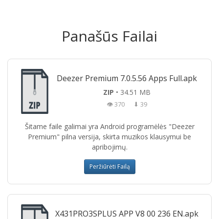
Panašūs Failai
Deezer Premium 7.0.5.56 Apps Full.apk
ZIP
• 34.51 MB
👁 370
⬇ 39
Šitame faile galimai yra Android programėlės "Deezer
Premium" pilna versija, skirta muzikos klausymui be
apribojimų.
Peržiūrėti Failą
X431PRO3SPLUS APP V8 00 236 EN.apk