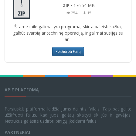
ZIP
• 176.54 MB
👁 254
⬇ 15
Šitame faile galimai yra programa, skirta paleisti kažką,
galbūt svarbią ar techninę operaciją, ir galimai susijęs su
ar...
Peržiūrėti Failą
APIE PLATFOMĄ
Parsiusk.lt platforma leidžia jums dalintis failais. Taip pat galite
užšifruoti failus, kad juos galėtų skaityti tik jūs ir gavėjas.
Netrukus galėsite uždirbti pinigų įkeldami failus.
PARTNERIAI