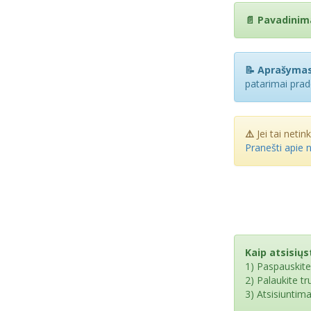
📄 Pavadinim
📝 Aprašymas
patarimai prad
⚠️
Jei tai netin
Pranešti apie 
Kaip atsisiųst
1) Paspauskit
2) Palaukite t
3) Atsisiuntim