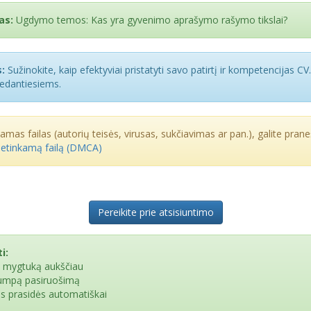
as:
Ugdymo temos: Kas yra gyvenimo aprašymo rašymo tikslai?
:
Sužinokite, kaip efektyviai pristatyti savo patirtį ir kompetencijas CV.
edantiesiems.
kamas failas (autorių teisės, virusas, sukčiavimas ar pan.), galite praneš
netinkamą failą (DMCA)
Pereikite prie atsisiuntimo
i:
e mygtuką aukščiau
rumpą pasiruošimą
as prasidės automatiškai