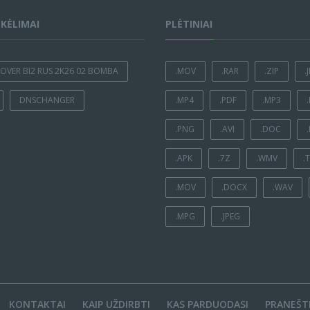
ĮKĖLIMAI
PLĖTINIAI
OVER BI2 RUS 2K26 02 BOMBA
.MOV
.RAR
.ZIP
.
DNSCHANGER
.MP4
.PDF
.MP3
.PNG
.AVI
.DOC
.APK
.7Z
.WMV
.
.MOV
.DOCX
.WAV
.MPG
.JPEG
KONTAKTAI
KAIP UŽDIRBTI
KAS PARDUODASI
PRANEŠTI