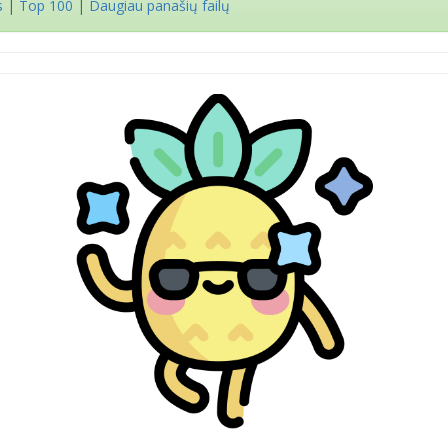
s
|
Top 100
|
Daugiau panašių failų