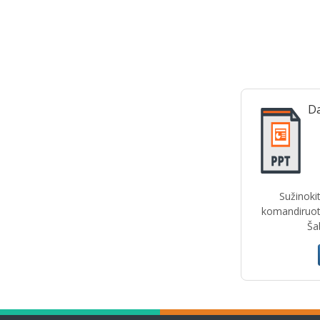
Da
Sužinokit
komandiruot
Šab