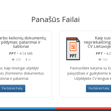
Panašūs Failai
rbo kelionių dokumentų
Kaip sus
pildymas: patarimai ir
nepriekaištin
šablonai
CV Lietuvoje:
PPT
• 4.14 MB
PPT
• 4.
👁 129
⬇ 0
👁 134
e, kaip teisingai užpildyti
Pasiruoškite karjerai su 
ės įforminimo dokumentus.
pavyzdžiais ir gudrybėmis li
lonai ir patarimai.
Užpildykite CV lengvai ir
Peržiūrėti Failą
Peržiūrėti Failą