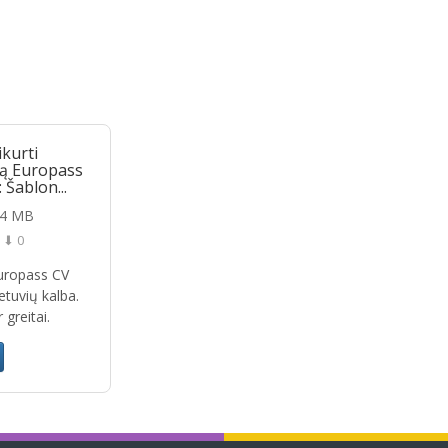
ikurti
gą Europass
 Šablon...
24 MB
⬇ 0
Europass CV
etuvių kalba.
 greitai.