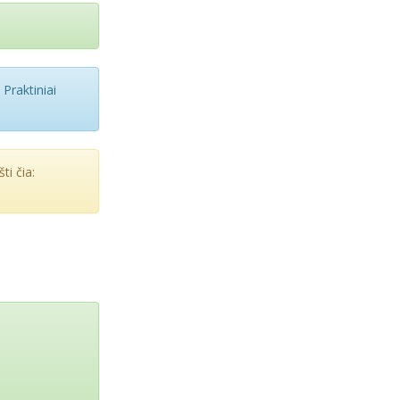
 Praktiniai
ti čia: