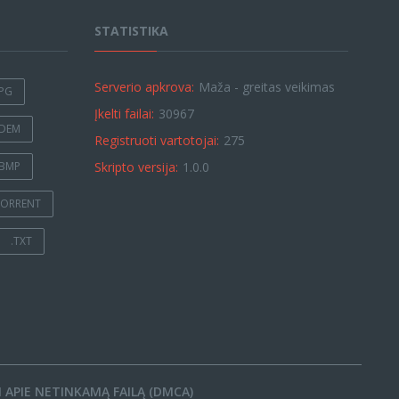
STATISTIKA
Serverio apkrova:
Maža - greitas veikimas
JPG
Įkelti failai:
30967
.DEM
Registruoti vartotojai:
275
.BMP
Skripto versija:
1.0.0
TORRENT
.TXT
 APIE NETINKAMĄ FAILĄ (DMCA)