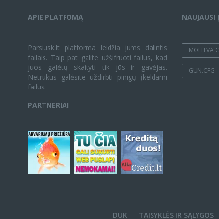
APIE PLATFOMĄ
NAUJAUSI 
Parsiusk.lt platforma leidžia jums dalintis
MOLITVA C
failais. Taip pat galite užšifruoti failus, kad
juos galėtų skaityti tik jūs ir gavėjas.
GUN.CFG
Netrukus galėsite uždirbti pinigų įkeldami
failus.
PARTNERIAI
DUK
TAISYKLĖS IR SĄLYGOS