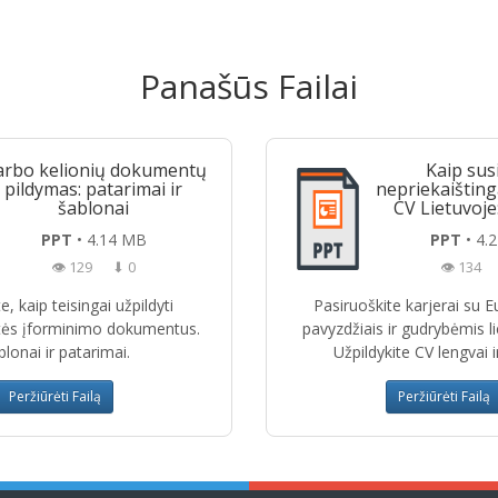
Panašūs Failai
rbo kelionių dokumentų
Kaip sus
pildymas: patarimai ir
nepriekaištin
šablonai
CV Lietuvoje:
PPT
• 4.14 MB
PPT
• 4.
👁 129
⬇ 0
👁 134
e, kaip teisingai užpildyti
Pasiruoškite karjerai su 
ės įforminimo dokumentus.
pavyzdžiais ir gudrybėmis li
lonai ir patarimai.
Užpildykite CV lengvai ir
Peržiūrėti Failą
Peržiūrėti Failą