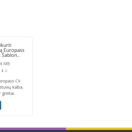
ikurti
gą Europass
 Šablon...
24 MB
⬇ 0
Europass CV
etuvių kalba.
 greitai.