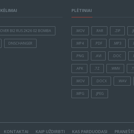
ĮKĖLIMAI
PLĖTINIAI
OVER BI2 RUS 2K26 02 BOMBA
.MOV
.RAR
.ZIP
.
DNSCHANGER
.MP4
.PDF
.MP3
.PNG
.AVI
.DOC
.APK
.7Z
.WMV
.
.MOV
.DOCX
.WAV
.MPG
.JPEG
KONTAKTAI
KAIP UŽDIRBTI
KAS PARDUODASI
PRANEŠTI