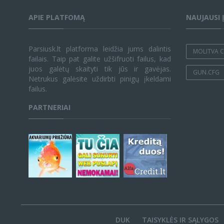
APIE PLATFOMĄ
NAUJAUSI 
Parsiusk.lt platforma leidžia jums dalintis
MOLITVA C
failais. Taip pat galite užšifruoti failus, kad
juos galėtų skaityti tik jūs ir gavėjas.
GUN.CFG
Netrukus galėsite uždirbti pinigų įkeldami
failus.
PARTNERIAI
DUK
TAISYKLĖS IR SĄLYGOS