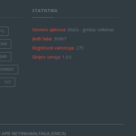
STATISTIKA
Serverio apkrova:
Maža - greitas veikimas
JPG
Įkelti failai:
30967
.DEM
Registruoti vartotojai:
275
.BMP
Skripto versija:
1.0.0
TORRENT
.TXT
 APIE NETINKAMĄ FAILĄ (DMCA)