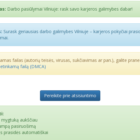
as:
Darbo pasiūlymai Vilniuje: rask savo karjeros galimybes dabar!
:
Surask geriausias darbo galimybes Vilniuje – karjeros pokyčiai prasi
imai.
kamas failas (autorių teisės, virusas, sukčiavimas ar pan.), galite praneš
netinkamą failą (DMCA)
Pereikite prie atsisiuntimo
i:
e mygtuką aukščiau
rumpą pasiruošimą
as prasidės automatiškai