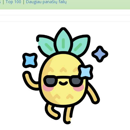
s
|
Top 100
|
Daugiau panašių failų