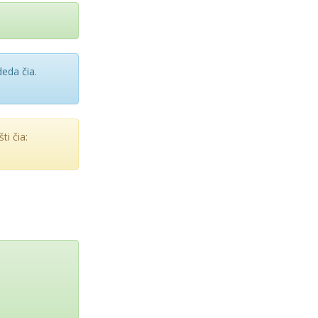
deda čia.
ti čia: