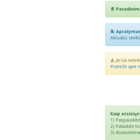
📄 Pavadinim
📝 Aprašymas
Aktualūs skelb
⚠️
Jei tai netin
Pranešti apie 
Kaip atsisiųst
1) Paspauskit
2) Palaukite t
3) Atsisiuntim