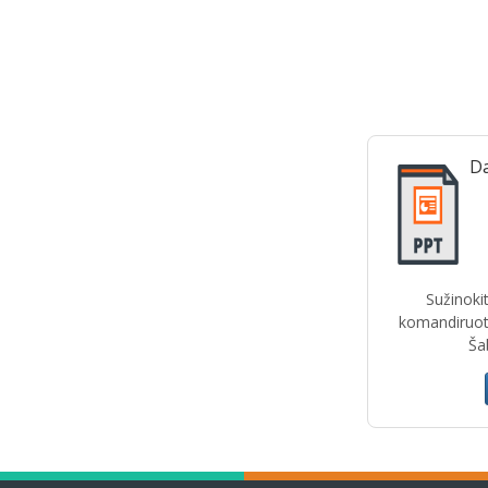
Da
Sužinokit
komandiruot
Šab