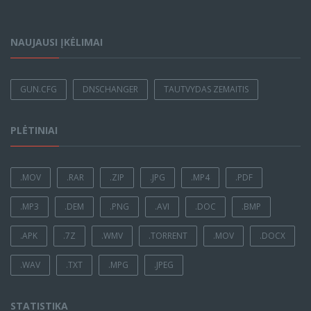
NAUJAUSI ĮKĖLIMAI
GUN.CFG
DNSCHANGER
TAUTVYDAS ZEMAITIS
PLĖTINIAI
.MOV
.RAR
.ZIP
.JPG
.MP4
.PDF
.MP3
.DEM
.PNG
.AVI
.DOC
.BMP
.APK
.7Z
.WMV
.TORRENT
.MOV
.DOCX
.WAV
.TXT
.MPG
.JPEG
STATISTIKA