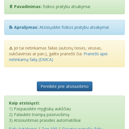
📄 Pavadinimas:
fizikos pratybu atsakymai
📝 Aprašymas:
Atsisiųskite fizikos pratybu atsakymai
⚠️
Jei tai netinkamas failas (autorių teisės, virusas,
sukčiavimas ar pan.), galite pranešti čia:
Pranešti apie
netinkamą failą (DMCA)
Pereikite prie atsisiuntimo
Kaip atsisiųsti:
1) Paspauskite mygtuką aukščiau
2) Palaukite trumpą pasiruošimą
3) Atsisiuntimas prasidės automatiškai
Failų katalogas
|
Top 100
|
Daugiau panašių failų