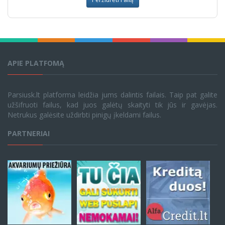
APIE PLATFOMĄ
Parsiusk.lt platforma leidžia jums dalintis failais. Taip pat galite
užšifruoti failus, kad juos galėtų skaityti tik jūs ir gavėjas.
Netrukus galėsite uždirbti pinigų įkeldami failus.
PARTNERIAI