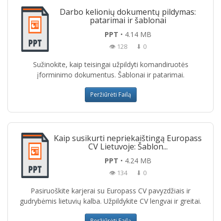
Darbo kelionių dokumentų pildymas:
patarimai ir šablonai
PPT
• 4.14 MB
👁 128
⬇ 0
Sužinokite, kaip teisingai užpildyti komandiruotės
įforminimo dokumentus. Šablonai ir patarimai.
Peržiūrėti Failą
Kaip susikurti nepriekaištingą Europass
CV Lietuvoje: Šablon...
PPT
• 4.24 MB
👁 134
⬇ 0
Pasiruoškite karjerai su Europass CV pavyzdžiais ir
gudrybėmis lietuvių kalba. Užpildykite CV lengvai ir greitai.
Peržiūrėti Failą