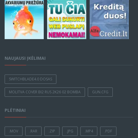
NAUJAUSI ĮKĖLIMAI
SWITCHBLADE4.0 DOSAS
MOLITVA COVER BI2 RUS 2K26 02 BOMBA
GUN.CFG
PLĖTINIAI
.MOV
.RAR
.ZIP
.JPG
.MP4
.PDF