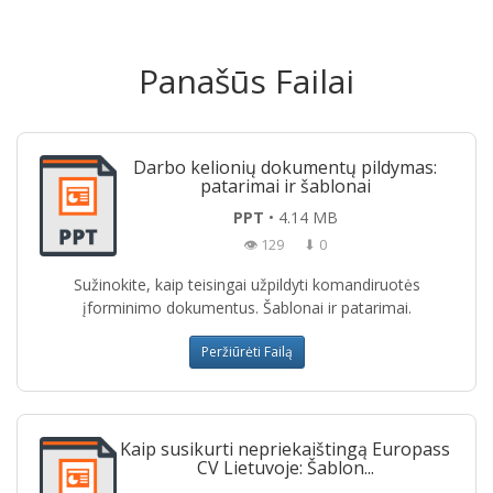
Panašūs Failai
Darbo kelionių dokumentų pildymas:
patarimai ir šablonai
PPT
• 4.14 MB
👁 129
⬇ 0
Sužinokite, kaip teisingai užpildyti komandiruotės
įforminimo dokumentus. Šablonai ir patarimai.
Peržiūrėti Failą
Kaip susikurti nepriekaištingą Europass
CV Lietuvoje: Šablon...