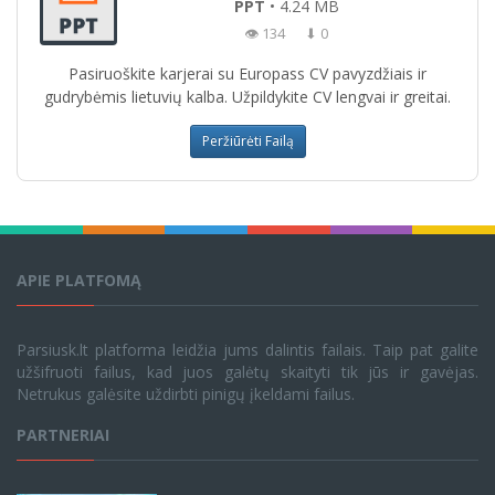
PPT
• 4.24 MB
👁 134
⬇ 0
Pasiruoškite karjerai su Europass CV pavyzdžiais ir
gudrybėmis lietuvių kalba. Užpildykite CV lengvai ir greitai.
Peržiūrėti Failą
APIE PLATFOMĄ
Parsiusk.lt platforma leidžia jums dalintis failais. Taip pat galite
užšifruoti failus, kad juos galėtų skaityti tik jūs ir gavėjas.
Netrukus galėsite uždirbti pinigų įkeldami failus.
PARTNERIAI