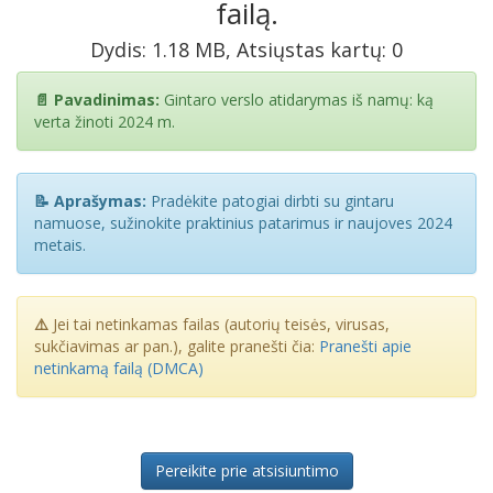
failą.
Dydis: 1.18 MB, Atsiųstas kartų: 0
📄 Pavadinimas:
Gintaro verslo atidarymas iš namų: ką
verta žinoti 2024 m.
📝 Aprašymas:
Pradėkite patogiai dirbti su gintaru
namuose, sužinokite praktinius patarimus ir naujoves 2024
metais.
⚠️
Jei tai netinkamas failas (autorių teisės, virusas,
sukčiavimas ar pan.), galite pranešti čia:
Pranešti apie
netinkamą failą (DMCA)
Pereikite prie atsisiuntimo