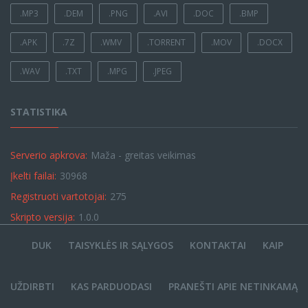
.MP3
.DEM
.PNG
.AVI
.DOC
.BMP
.APK
.7Z
.WMV
.TORRENT
.MOV
.DOCX
.WAV
.TXT
.MPG
.JPEG
STATISTIKA
Serverio apkrova:
Maža - greitas veikimas
Įkelti failai:
30968
Registruoti vartotojai:
275
Skripto versija:
1.0.0
DUK
TAISYKLĖS IR SĄLYGOS
KONTAKTAI
KAIP
UŽDIRBTI
KAS PARDUODASI
PRANEŠTI APIE NETINKAMĄ