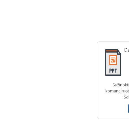
Da
Sužinokit
komandiruot
Šab