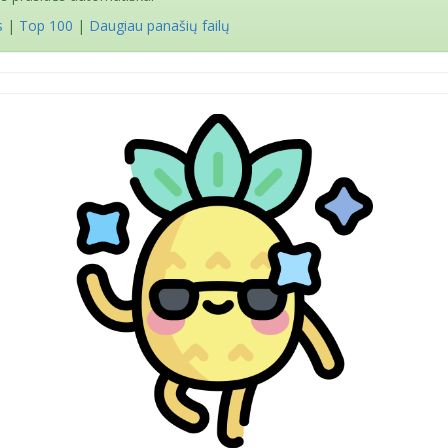
s
|
Top 100
|
Daugiau panašių failų