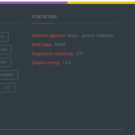
STATISTIKA
Serverio apkrova:
Maža - greitas veikimas
JPG
Įkelti failai:
30966
.DEM
Registruoti vartotojai:
275
.BMP
Skripto versija:
1.0.0
TORRENT
.TXT