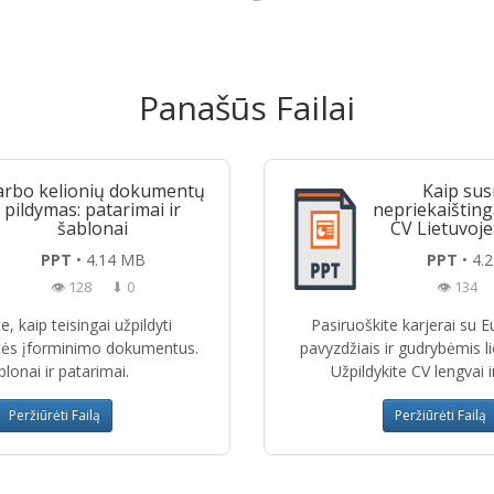
Panašūs Failai
rbo kelionių dokumentų
Kaip sus
pildymas: patarimai ir
nepriekaištin
šablonai
CV Lietuvoje:
PPT
• 4.14 MB
PPT
• 4.
👁 128
⬇ 0
👁 134
e, kaip teisingai užpildyti
Pasiruoškite karjerai su 
ės įforminimo dokumentus.
pavyzdžiais ir gudrybėmis li
lonai ir patarimai.
Užpildykite CV lengvai ir
Peržiūrėti Failą
Peržiūrėti Failą