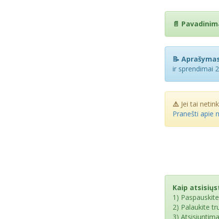
📄 Pavadinim
📝 Aprašymas
ir sprendimai 
⚠️
Jei tai netin
Pranešti apie 
Kaip atsisiųst
1) Paspauskit
2) Palaukite t
3) Atsisiuntim