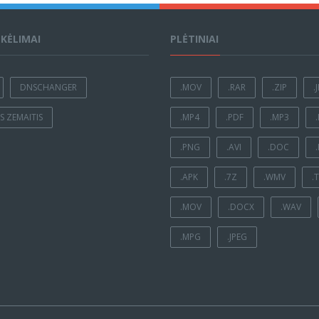
ĮKĖLIMAI
PLĖTINIAI
DNSCHANGER
.MOV
.RAR
.ZIP
.
 ZEMAITIS
.MP4
.PDF
.MP3
.PNG
.AVI
.DOC
.APK
.7Z
.WMV
.
.MOV
.DOCX
.WAV
.MPG
.JPEG