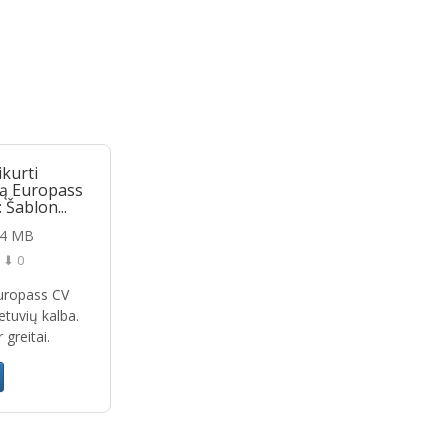
ikurti
gą Europass
 Šablon...
24 MB
⬇ 0
Europass CV
etuvių kalba.
 greitai.