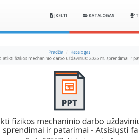
ĮKELTI
KATALOGAS
T
Pradžia
Katalogas
p atlikti fizikos mechaninio darbo uždavinius: 2026 m. sprendimai ir pa
likti fizikos mechaninio darbo uždavini
 sprendimai ir patarimai - Atsisiųsti fai