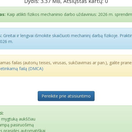
Dydis: 3.37 MB, Atsiųstas kartų: 0
as:
Kaip atlikti fizikos mechaninio darbo uždavinius: 2026 m. sprendima
:
Greitai ir lengvai išmokite skaičiuoti mechaninį darbą fizikoje. Praktin
2026 m.
kamas failas (autorių teisės, virusas, sukčiavimas ar pan.), galite praneš
netinkamą failą (DMCA)
Pereikite prie atsisiuntimo
i:
e mygtuką aukščiau
rumpą pasiruošimą
as prasidės automatiškai