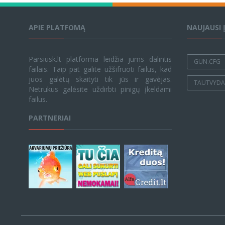
APIE PLATFOMĄ
NAUJAUSI 
Parsiusk.lt platforma leidžia jums dalintis
GUN.CFG
failais. Taip pat galite užšifruoti failus, kad
juos galėtų skaityti tik jūs ir gavėjas.
TAUTVYDAS
Netrukus galėsite uždirbti pinigų įkeldami
failus.
PARTNERIAI