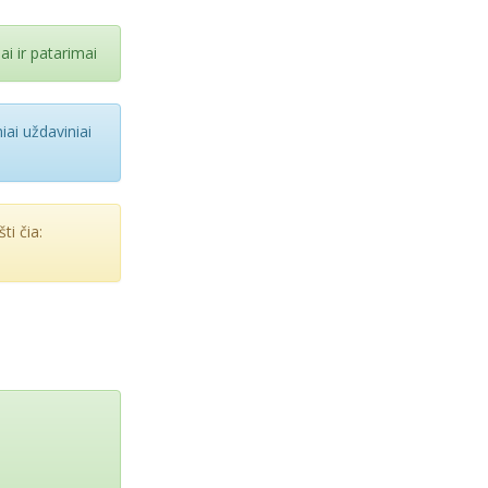
i ir patarimai
iai uždaviniai
ti čia: