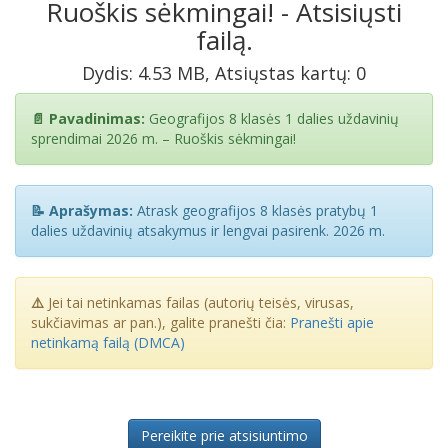
Ruoškis sėkmingai! - Atsisiųsti
failą.
Dydis: 4.53 MB, Atsiųstas kartų: 0
📄 Pavadinimas:
Geografijos 8 klasės 1 dalies uždavinių
sprendimai 2026 m. – Ruoškis sėkmingai!
📝 Aprašymas:
Atrask geografijos 8 klasės pratybų 1
dalies uždavinių atsakymus ir lengvai pasirenk. 2026 m.
⚠️
Jei tai netinkamas failas (autorių teisės, virusas,
sukčiavimas ar pan.), galite pranešti čia:
Pranešti apie
netinkamą failą (DMCA)
Pereikite prie atsisiuntimo