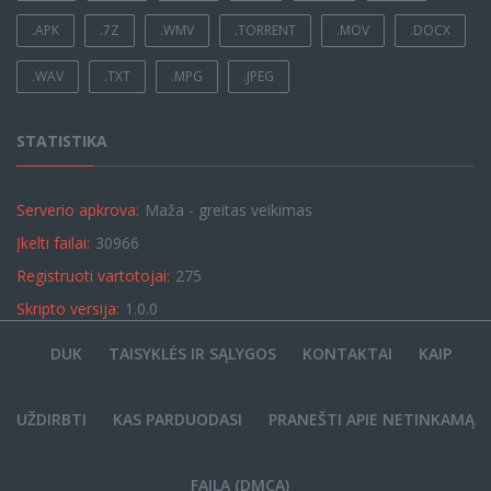
.APK
.7Z
.WMV
.TORRENT
.MOV
.DOCX
.WAV
.TXT
.MPG
.JPEG
STATISTIKA
Serverio apkrova:
Maža - greitas veikimas
Įkelti failai:
30966
Registruoti vartotojai:
275
Skripto versija:
1.0.0
DUK
TAISYKLĖS IR SĄLYGOS
KONTAKTAI
KAIP
UŽDIRBTI
KAS PARDUODASI
PRANEŠTI APIE NETINKAMĄ
FAILĄ (DMCA)