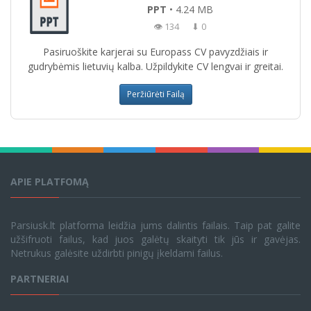
PPT
• 4.24 MB
👁 134
⬇ 0
Pasiruoškite karjerai su Europass CV pavyzdžiais ir
gudrybėmis lietuvių kalba. Užpildykite CV lengvai ir greitai.
Peržiūrėti Failą
APIE PLATFOMĄ
Parsiusk.lt platforma leidžia jums dalintis failais. Taip pat galite
užšifruoti failus, kad juos galėtų skaityti tik jūs ir gavėjas.
Netrukus galėsite uždirbti pinigų įkeldami failus.
PARTNERIAI