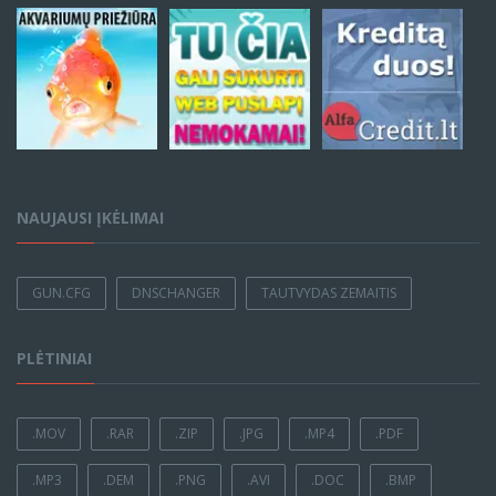
NAUJAUSI ĮKĖLIMAI
GUN.CFG
DNSCHANGER
TAUTVYDAS ZEMAITIS
PLĖTINIAI
.MOV
.RAR
.ZIP
.JPG
.MP4
.PDF
.MP3
.DEM
.PNG
.AVI
.DOC
.BMP