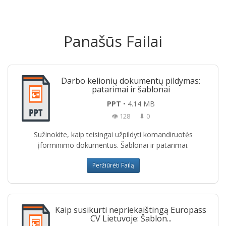
Panašūs Failai
Darbo kelionių dokumentų pildymas:
patarimai ir šablonai
PPT
• 4.14 MB
👁 128
⬇ 0
Sužinokite, kaip teisingai užpildyti komandiruotės
įforminimo dokumentus. Šablonai ir patarimai.
Peržiūrėti Failą
Kaip susikurti nepriekaištingą Europass
CV Lietuvoje: Šablon...