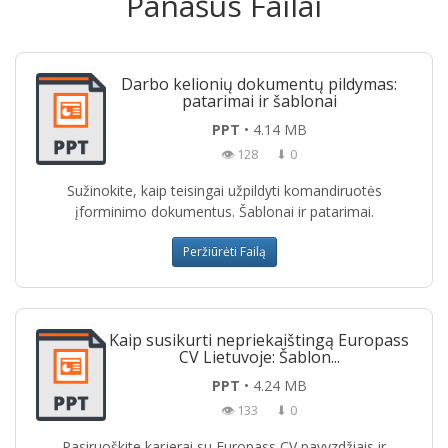
Panašūs Failai
Darbo kelionių dokumentų pildymas:
patarimai ir šablonai
PPT
• 4.14 MB
👁 128
⬇ 0
Sužinokite, kaip teisingai užpildyti komandiruotės
įforminimo dokumentus. Šablonai ir patarimai.
Peržiūrėti Failą
Kaip susikurti nepriekaištingą Europass
CV Lietuvoje: Šablon...
PPT
• 4.24 MB
👁 133
⬇ 0
Pasiruoškite karjerai su Europass CV pavyzdžiais ir