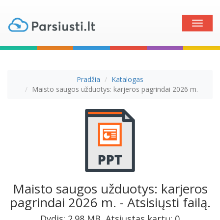
Toggle
naviga
Pradžia
Katalogas
Maisto saugos užduotys: karjeros pagrindai 2026 m.
Maisto saugos užduotys: karjeros
pagrindai 2026 m. - Atsisiųsti failą.
Dydis: 2.98 MB, Atsiųstas kartų: 0