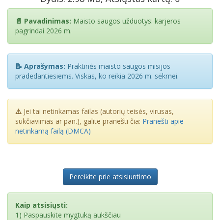
📄 Pavadinimas:
Maisto saugos užduotys: karjeros
pagrindai 2026 m.
📝 Aprašymas:
Praktinės maisto saugos misijos
pradedantiesiems. Viskas, ko reikia 2026 m. sėkmei.
⚠️
Jei tai netinkamas failas (autorių teisės, virusas,
sukčiavimas ar pan.), galite pranešti čia:
Pranešti apie
netinkamą failą (DMCA)
Pereikite prie atsisiuntimo
Kaip atsisiųsti:
1) Paspauskite mygtuką aukščiau