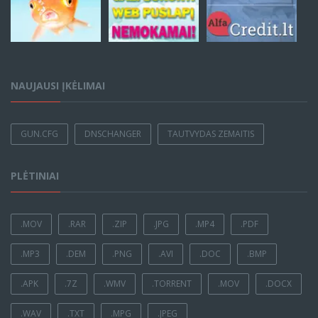
NAUJAUSI ĮKĖLIMAI
GUN.CFG
DNSCHANGER
TAUTVYDAS ZEMAITIS
PLĖTINIAI
.MOV
.RAR
.ZIP
.JPG
.MP4
.PDF
.MP3
.DEM
.PNG
.AVI
.DOC
.BMP
.APK
.7Z
.WMV
.TORRENT
.MOV
.DOCX
.WAV
.TXT
.MPG
.JPEG