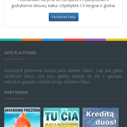
gudrybėmis lietuvių kalba. Užpildykite CV lengvai ir greitai.
Peržiūrėti Failą
APIE PLATFOMĄ
Parsiusk.lt platforma leidžia jums dalintis failais. Taip pat galite
užšifruoti failus, kad juos galėtų skaityti tik jūs ir gavėjas.
Netrukus galėsite uždirbti pinigų įkeldami failus.
PARTNERIAI