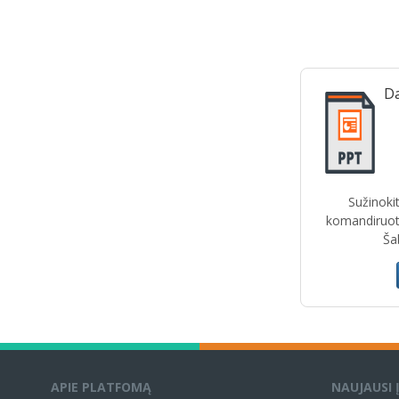
Da
Sužinokit
komandiruot
Šab
APIE PLATFOMĄ
NAUJAUSI 