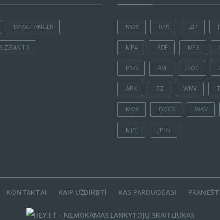
DNSCHANGER
.MOV
.RAR
.ZIP
.
 ZEMAITIS
.MP4
.PDF
.MP3
.PNG
.AVI
.DOC
.APK
.7Z
.WMV
.
.MOV
.DOCX
.WAV
.MPG
.JPEG
KONTAKTAI
KAIP UŽDIRBTI
KAS PARDUODASI
PRANEŠTI