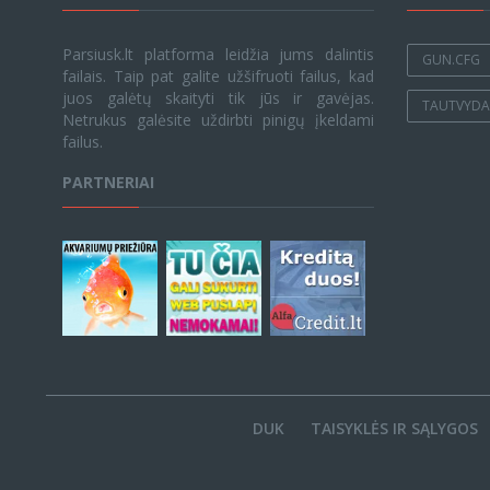
Parsiusk.lt platforma leidžia jums dalintis
GUN.CFG
failais. Taip pat galite užšifruoti failus, kad
juos galėtų skaityti tik jūs ir gavėjas.
TAUTVYDAS
Netrukus galėsite uždirbti pinigų įkeldami
failus.
PARTNERIAI
DUK
TAISYKLĖS IR SĄLYGOS