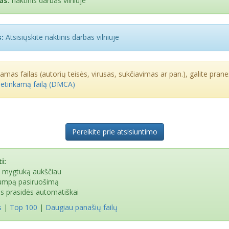
as:
naktinis darbas vilniuje
:
Atsisiųskite naktinis darbas vilniuje
kamas failas (autorių teisės, virusas, sukčiavimas ar pan.), galite praneš
netinkamą failą (DMCA)
Pereikite prie atsisiuntimo
i:
e mygtuką aukščiau
rumpą pasiruošimą
as prasidės automatiškai
s
|
Top 100
|
Daugiau panašių failų