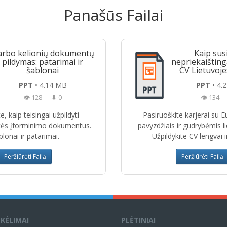
Panašūs Failai
rbo kelionių dokumentų
Kaip sus
pildymas: patarimai ir
nepriekaištin
šablonai
CV Lietuvoje:
PPT
• 4.14 MB
PPT
• 4.
👁 128
⬇ 0
👁 134
e, kaip teisingai užpildyti
Pasiruoškite karjerai su 
ės įforminimo dokumentus.
pavyzdžiais ir gudrybėmis li
lonai ir patarimai.
Užpildykite CV lengvai ir
Peržiūrėti Failą
Peržiūrėti Failą
ĮKĖLIMAI
PLĖTINIAI