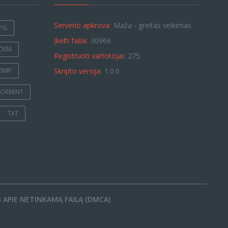
Serverio apkrova:
Maža - greitas veikimas
JPG
Įkelti failai:
30966
.DEM
Registruoti vartotojai:
275
.BMP
Skripto versija:
1.0.0
TORRENT
.TXT
 APIE NETINKAMĄ FAILĄ (DMCA)