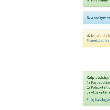
📄 Pavadinim
📝 Aprašymas
⚠️
Jei tai netin
Pranešti apie 
Kaip atsisiųst
1) Paspauskit
2) Palaukite t
3) Atsisiuntim
Failų kataloga