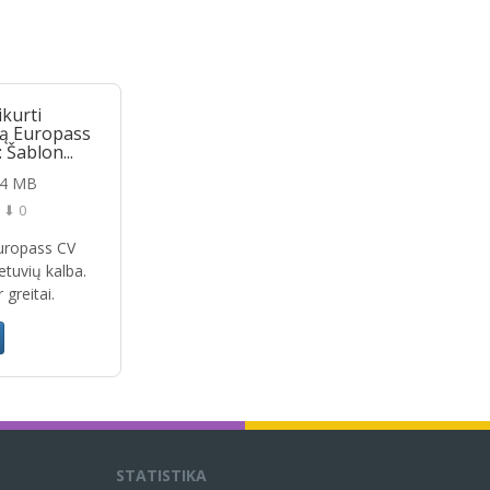
ikurti
gą Europass
 Šablon...
24 MB
⬇ 0
Europass CV
etuvių kalba.
 greitai.
STATISTIKA