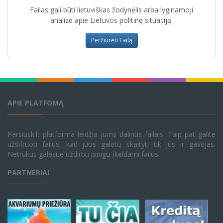
Failas gali būti lietuviškas žodynėlis arba lyginamoji
analizė apie Lietuvos politinę situaciją.
Peržiūrėti Failą
APIE PLATFOMĄ
Parsiusk.lt platforma leidžia jums dalintis failais. Taip pat galite
užšifruoti failus, kad juos galėtų skaityti tik jūs ir gavėjas.
Netrukus galėsite uždirbti pinigų įkeldami failus.
PARTNERIAI