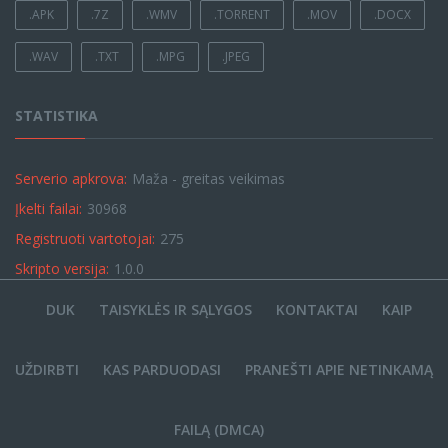
.APK
.7Z
.WMV
.TORRENT
.MOV
.DOCX
.WAV
.TXT
.MPG
.JPEG
STATISTIKA
Serverio apkrova:
Maža - greitas veikimas
Įkelti failai:
30968
Registruoti vartotojai:
275
Skripto versija:
1.0.0
DUK
TAISYKLĖS IR SĄLYGOS
KONTAKTAI
KAIP
UŽDIRBTI
KAS PARDUODASI
PRANEŠTI APIE NETINKAMĄ
FAILĄ (DMCA)