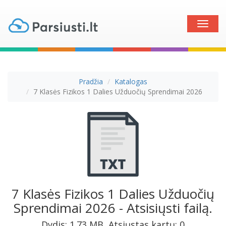
Toggle
naviga
Pradžia
Katalogas
7 Klasės Fizikos 1 Dalies Užduočių Sprendimai 2026
7 Klasės Fizikos 1 Dalies Užduočių
Sprendimai 2026 - Atsisiųsti failą.
Dydis: 1.73 MB, Atsiųstas kartų: 0