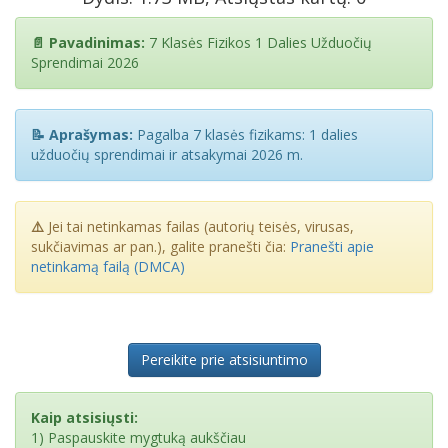
📄 Pavadinimas:
7 Klasės Fizikos 1 Dalies Užduočių
Sprendimai 2026
📝 Aprašymas:
Pagalba 7 klasės fizikams: 1 dalies
užduočių sprendimai ir atsakymai 2026 m.
⚠️
Jei tai netinkamas failas (autorių teisės, virusas,
sukčiavimas ar pan.), galite pranešti čia:
Pranešti apie
netinkamą failą (DMCA)
Pereikite prie atsisiuntimo
Kaip atsisiųsti:
1) Paspauskite mygtuką aukščiau