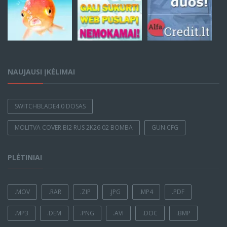
NAUJAUSI ĮKĖLIMAI
SWITCHBLADE4.0 DOSAS
MOLITVA COVER BI2 RUS 2K26 02 BOMBA
GUN.CFG
PLĖTINIAI
.MOV
.RAR
.ZIP
.JPG
.MP4
.PDF
.MP3
.DEM
.PNG
.AVI
.DOC
.BMP