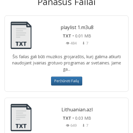
Panašūs Failai
playlist 1.m3u8
TXT
• 0.01 MB
👁 484
⬇ 7
Šis failas gali būti muzikos grojaraštis, kurį galima atkurti
naudojant įvairias grotuvo programas ar svetaines. Jame
ga...
Peržiūrėti Failą
Lithuanian.azl
TXT
• 0.03 MB
👁 649
⬇ 7