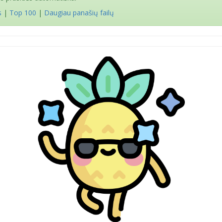
s
|
Top 100
|
Daugiau panašių failų