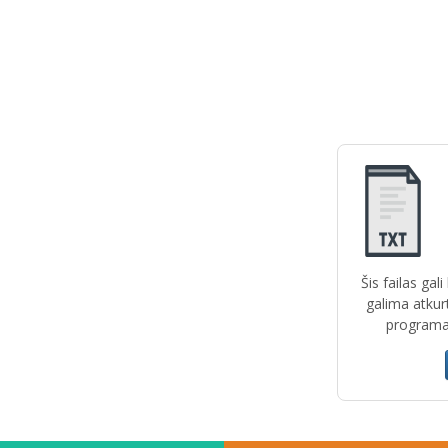
Šis failas gal
galima atkur
programas