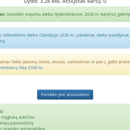
Dydis: 3.28 MB, Atsiųstas kartų: 0
as:
Suraskite svajonių darbą Nyderlanduose: 2026 m. karjeros galimy
:
Ieškantiems darbo Olandijoje 2026 m.: patarimai, darbo pasiūlymai i
rą.
kamas failas (autorių teisės, virusas, sukčiavimas ar pan.), galite praneš
netinkamą failą (DMCA)
Pereikite prie atsisiuntimo
i:
e mygtuką aukščiau
rumpą pasiruošimą
as prasidės automatiškai