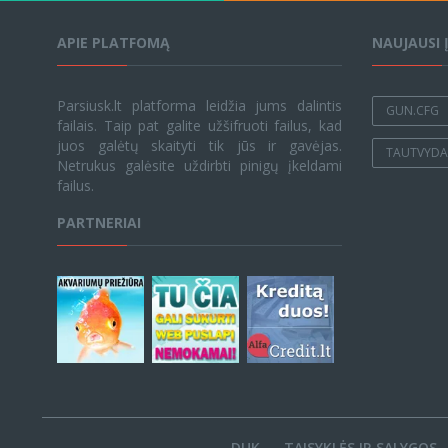
APIE PLATFOMĄ
NAUJAUSI 
Parsiusk.lt platforma leidžia jums dalintis
GUN.CFG
failais. Taip pat galite užšifruoti failus, kad
juos galėtų skaityti tik jūs ir gavėjas.
TAUTVYDAS
Netrukus galėsite uždirbti pinigų įkeldami
failus.
PARTNERIAI
DUK
TAISYKLĖS IR SĄLYGOS