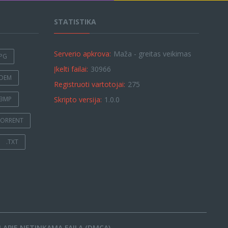
STATISTIKA
Serverio apkrova:
Maža - greitas veikimas
JPG
Įkelti failai:
30966
.DEM
Registruoti vartotojai:
275
.BMP
Skripto versija:
1.0.0
TORRENT
.TXT
 APIE NETINKAMĄ FAILĄ (DMCA)