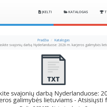
ĮKELTI
KATALOGAS
T
Pradžia
Katalogas
askite svajonių darbą Nyderlanduose: 2026 m. karjeros galimybės lie
kite svajonių darbą Nyderlanduose: 2
eros galimybės lietuviams - Atsisiųsti f