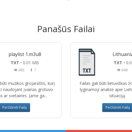
Panašūs Failai
playlist 1.m3u8
Lithuani
TXT
• 0.01 MB
TXT
• 0.
👁 483
⬇ 7
👁 648
i būti muzikos grojaraštis, kurį
Failas gali būti lietuviškas 
ti naudojant įvairias grotuvo
lyginamoji analizė apie Liet
 ar svetaines. Jame ga...
situaciją.
Peržiūrėti Failą
Peržiūrėti Failą