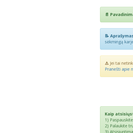
📄 Pavadinim
📝 Aprašymas
sėkmingą karje
⚠️
Jei tai netin
Pranešti apie 
Kaip atsisiųst
1) Paspauskit
2) Palaukite t
3) Atsisiuntim