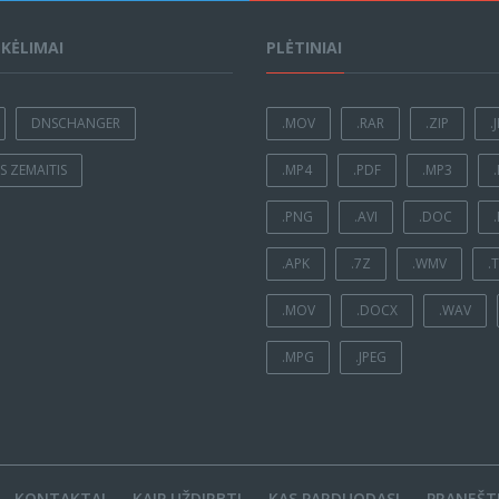
ĮKĖLIMAI
PLĖTINIAI
DNSCHANGER
.MOV
.RAR
.ZIP
.
 ZEMAITIS
.MP4
.PDF
.MP3
.PNG
.AVI
.DOC
.APK
.7Z
.WMV
.
.MOV
.DOCX
.WAV
.MPG
.JPEG
KONTAKTAI
KAIP UŽDIRBTI
KAS PARDUODASI
PRANEŠTI