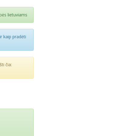
bės lietuviams
r kaip pradėti
ti čia: