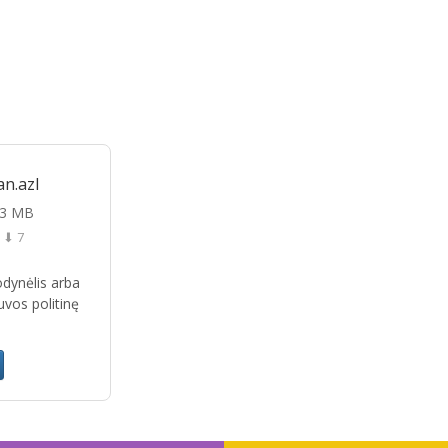
an.azl
03 MB
⬇ 7
žodynėlis arba
uvos politinę