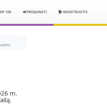
OP 100
PRISIJUNGTI
REGISTRUOTIS
tuviams
026 m.
ailą.