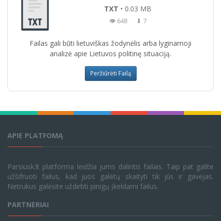
TXT
• 0.03 MB
👁 648
⬇ 7
Failas gali būti lietuviškas žodynėlis arba lyginamoji
analizė apie Lietuvos politinę situaciją.
Peržiūrėti Failą
APIE PLATFOMĄ
Parsiusk.lt platforma leidžia jums dalintis failais. Taip pat galite
užšifruoti failus, kad juos galėtų skaityti tik jūs ir gavėjas.
Netrukus galėsite uždirbti pinigų įkeldami failus.
PARTNERIAI