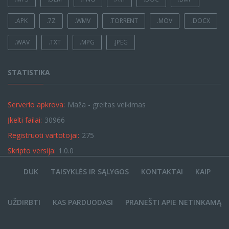
.APK
.7Z
.WMV
.TORRENT
.MOV
.DOCX
.WAV
.TXT
.MPG
.JPEG
STATISTIKA
Serverio apkrova:
Maža - greitas veikimas
Įkelti failai:
30966
Registruoti vartotojai:
275
Skripto versija:
1.0.0
DUK
TAISYKLĖS IR SĄLYGOS
KONTAKTAI
KAIP
UŽDIRBTI
KAS PARDUODASI
PRANEŠTI APIE NETINKAMĄ