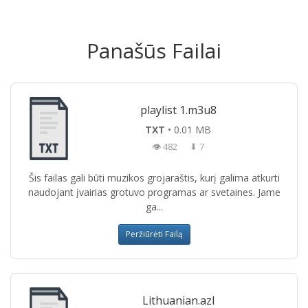
Panašūs Failai
playlist 1.m3u8
TXT
• 0.01 MB
👁 482
⬇ 7
Šis failas gali būti muzikos grojaraštis, kurį galima atkurti
naudojant įvairias grotuvo programas ar svetaines. Jame
ga...
Peržiūrėti Failą
Lithuanian.azl