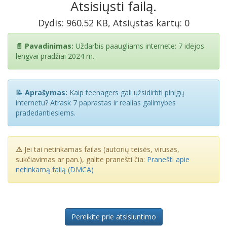
Atsisiųsti failą.
Dydis: 960.52 KB, Atsiųstas kartų: 0
📄 Pavadinimas:
Uždarbis paaugliams internete: 7 idėjos
lengvai pradžiai 2024 m.
📝 Aprašymas:
Kaip teenagers gali užsidirbti pinigų
internetu? Atrask 7 paprastas ir realias galimybes
pradedantiesiems.
⚠️
Jei tai netinkamas failas (autorių teisės, virusas,
sukčiavimas ar pan.), galite pranešti čia:
Pranešti apie
netinkamą failą (DMCA)
Pereikite prie atsisiuntimo