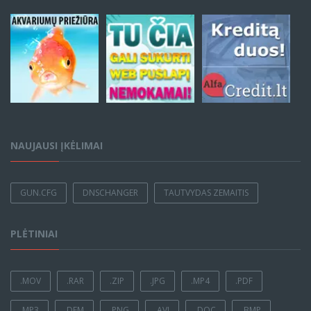
NAUJAUSI ĮKĖLIMAI
GUN.CFG
DNSCHANGER
TAUTVYDAS ZEMAITIS
PLĖTINIAI
.MOV
.RAR
.ZIP
.JPG
.MP4
.PDF
.MP3
.DEM
.PNG
.AVI
.DOC
.BMP