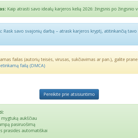
as:
Kaip atrasti savo idealų karjeros kelią 2026: žingsnis po žingsnio
:
Rask savo svajonių darbą – atrask karjeros kryptį, atitinkančią tavo 
kamas failas (autorių teisės, virusas, sukčiavimas ar pan.), galite praneš
netinkamą failą (DMCA)
Pereikite prie atsisiuntimo
i:
e mygtuką aukščiau
rumpą pasiruošimą
as prasidės automatiškai