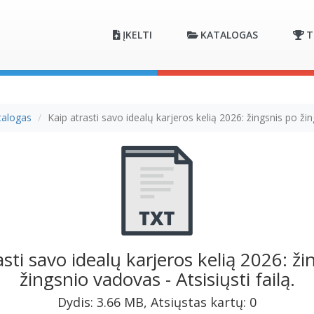
ĮKELTI
KATALOGAS
T
talogas
Kaip atrasti savo idealų karjeros kelią 2026: žingsnis po ž
asti savo idealų karjeros kelią 2026: ži
žingsnio vadovas - Atsisiųsti failą.
Dydis: 3.66 MB, Atsiųstas kartų: 0