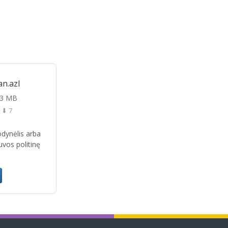
an.azl
03 MB
⬇ 7
žodynėlis arba
uvos politinę