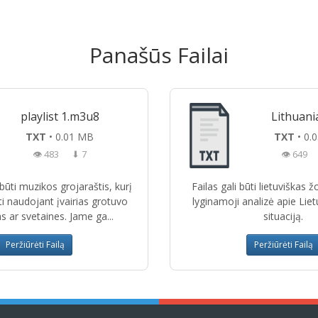
Panašūs Failai
playlist 1.m3u8
Lithuani
TXT
• 0.01 MB
TXT
• 0.
👁 483
⬇ 7
👁 649
i būti muzikos grojaraštis, kurį
Failas gali būti lietuviškas 
ti naudojant įvairias grotuvo
lyginamoji analizė apie Liet
 ar svetaines. Jame ga...
situaciją.
Peržiūrėti Failą
Peržiūrėti Failą