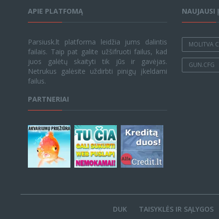
APIE PLATFOMĄ
NAUJAUSI 
Parsiusk.lt platforma leidžia jums dalintis
MOLITVA C
failais. Taip pat galite užšifruoti failus, kad
juos galėtų skaityti tik jūs ir gavėjas.
GUN.CFG
Netrukus galėsite uždirbti pinigų įkeldami
failus.
PARTNERIAI
DUK
TAISYKLĖS IR SĄLYGOS