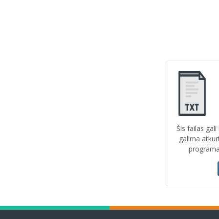
Šis failas gal
galima atkur
programas