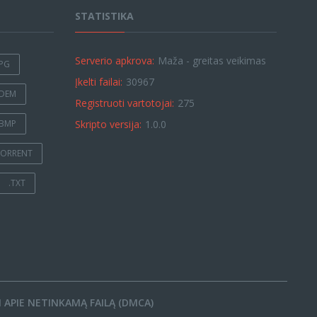
STATISTIKA
Serverio apkrova:
Maža - greitas veikimas
JPG
Įkelti failai:
30967
.DEM
Registruoti vartotojai:
275
.BMP
Skripto versija:
1.0.0
TORRENT
.TXT
 APIE NETINKAMĄ FAILĄ (DMCA)