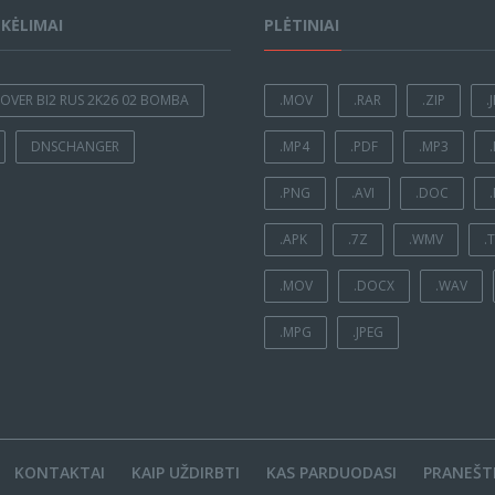
ĮKĖLIMAI
PLĖTINIAI
OVER BI2 RUS 2K26 02 BOMBA
.MOV
.RAR
.ZIP
.
DNSCHANGER
.MP4
.PDF
.MP3
.PNG
.AVI
.DOC
.APK
.7Z
.WMV
.
.MOV
.DOCX
.WAV
.MPG
.JPEG
KONTAKTAI
KAIP UŽDIRBTI
KAS PARDUODASI
PRANEŠTI