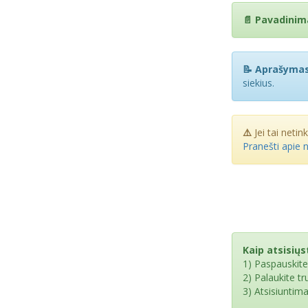
📄 Pavadinim
📝 Aprašymas
siekius.
⚠️
Jei tai netin
Pranešti apie 
Kaip atsisiųst
1) Paspauskit
2) Palaukite t
3) Atsisiuntim