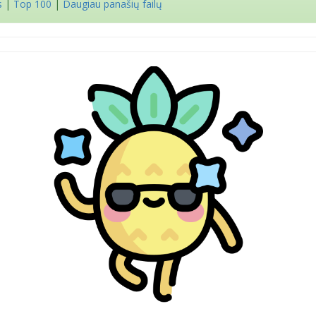
s
|
Top 100
|
Daugiau panašių failų