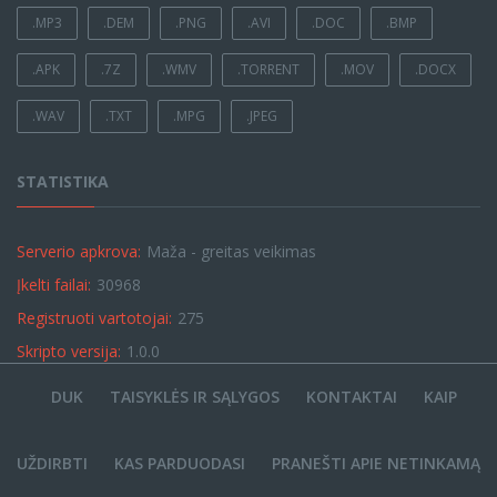
.MP3
.DEM
.PNG
.AVI
.DOC
.BMP
.APK
.7Z
.WMV
.TORRENT
.MOV
.DOCX
.WAV
.TXT
.MPG
.JPEG
STATISTIKA
Serverio apkrova:
Maža - greitas veikimas
Įkelti failai:
30968
Registruoti vartotojai:
275
Skripto versija:
1.0.0
DUK
TAISYKLĖS IR SĄLYGOS
KONTAKTAI
KAIP
UŽDIRBTI
KAS PARDUODASI
PRANEŠTI APIE NETINKAMĄ