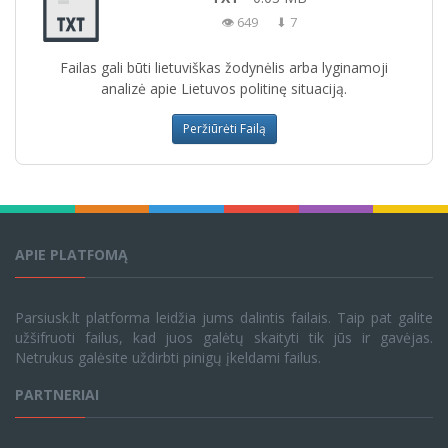
👁 649
⬇ 7
Failas gali būti lietuviškas žodynėlis arba lyginamoji
analizė apie Lietuvos politinę situaciją.
Peržiūrėti Failą
APIE PLATFOMĄ
Parsiusk.lt platforma leidžia jums dalintis failais. Taip pat galite
užšifruoti failus, kad juos galėtų skaityti tik jūs ir gavėjas.
Netrukus galėsite uždirbti pinigų įkeldami failus.
PARTNERIAI