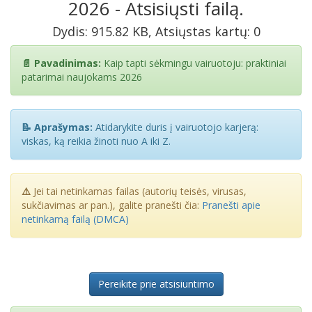
2026 - Atsisiųsti failą.
Dydis: 915.82 KB, Atsiųstas kartų: 0
📄 Pavadinimas:
Kaip tapti sėkmingu vairuotoju: praktiniai
patarimai naujokams 2026
📝 Aprašymas:
Atidarykite duris į vairuotojo karjerą:
viskas, ką reikia žinoti nuo A iki Z.
⚠️
Jei tai netinkamas failas (autorių teisės, virusas,
sukčiavimas ar pan.), galite pranešti čia:
Pranešti apie
netinkamą failą (DMCA)
Pereikite prie atsisiuntimo