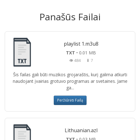
Panašūs Failai
playlist 1.m3u8
TXT
• 0.01 MB
👁 484
⬇ 7
Šis failas gali būti muzikos grojaraštis, kurį galima atkurti
naudojant įvairias grotuvo programas ar svetaines. Jame
ga...
Peržiūrėti Failą
Lithuanian.azl
TXT
• 0.03 MB