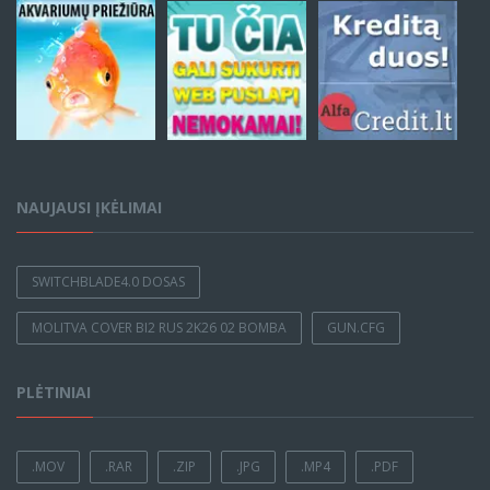
NAUJAUSI ĮKĖLIMAI
SWITCHBLADE4.0 DOSAS
MOLITVA COVER BI2 RUS 2K26 02 BOMBA
GUN.CFG
PLĖTINIAI
.MOV
.RAR
.ZIP
.JPG
.MP4
.PDF