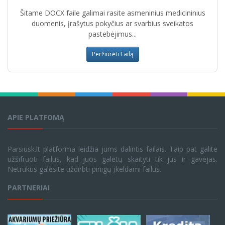
Šitame DOCX faile galimai rasite asmeninius medicininius
duomenis, įrašytus pokyčius ar svarbius sveikatos
pastebėjimus...
Peržiūrėti Failą
APIE PLATFOMĄ
Parsiusk.lt platforma leidžia jums dalintis failais. Taip pat galite
užšifruoti failus, kad juos galėtų skaityti tik jūs ir gavėjas.
Netrukus galėsite uždirbti pinigų įkeldami failus.
PARTNERIAI