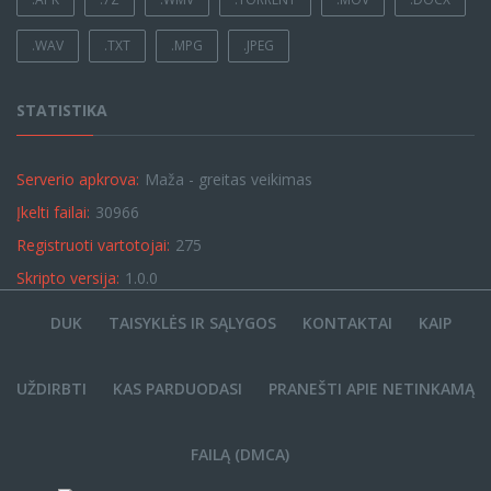
.WAV
.TXT
.MPG
.JPEG
STATISTIKA
Serverio apkrova:
Maža - greitas veikimas
Įkelti failai:
30966
Registruoti vartotojai:
275
Skripto versija:
1.0.0
DUK
TAISYKLĖS IR SĄLYGOS
KONTAKTAI
KAIP
UŽDIRBTI
KAS PARDUODASI
PRANEŠTI APIE NETINKAMĄ
FAILĄ (DMCA)