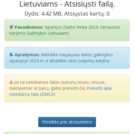
Lietuviams - Atsisiųsti failą.
Dydis: 4.42 MB, Atsiųstas kartų: 0
📄 Pavadinimas:
Ispanijos Darbo Rinka 2024: Geriausios
Karjeros Galimybės Lietuviams
📝 Aprašymas:
Atkliskite naujausias darbo galimybes
Ispanijoje 2024 m. ir atraskite savo svajonių karjerą.
⚠️
Jei tai netinkamas failas (autorių teisės, virusas,
sukčiavimas ar pan.), galite pranešti čia:
Pranešti apie
netinkamą failą (DMCA)
Pereikite prie atsisiuntimo