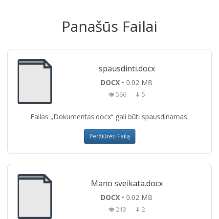
Panašūs Failai
spausdinti.docx
DOCX
• 0.02 MB
👁 566
⬇ 5
Failas „Dokumentas.docx“ gali būti spausdinamas.
Peržiūrėti Failą
Mano sveikata.docx
DOCX
• 0.02 MB
👁 213
⬇ 2