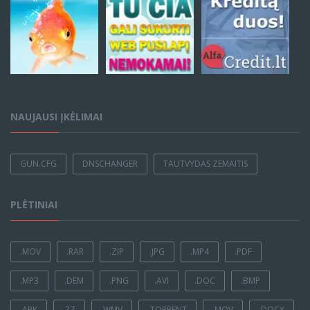
NAUJAUSI ĮKĖLIMAI
GUN.CFG
DNSCHANGER
TAUTVYDAS ZEMAITIS
PLĖTINIAI
.MOV
.RAR
.ZIP
.JPG
.MP4
.PDF
.MP3
.DEM
.PNG
.AVI
.DOC
.BMP
.APK
.7Z
.WMV
.TORRENT
.MOV
.DOCX