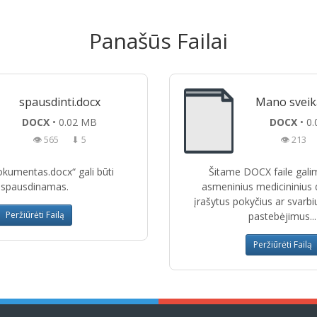
Panašūs Failai
spausdinti.docx
Mano sveik
DOCX
• 0.02 MB
DOCX
• 0
👁 565
⬇ 5
👁 213
okumentas.docx“ gali būti
Šitame DOCX faile galim
spausdinamas.
asmeninius medicininius
įrašytus pokyčius ar svarbi
Peržiūrėti Failą
pastebėjimus...
Peržiūrėti Failą