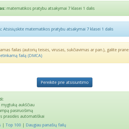
as:
matematikos pratybu atsakymai 7 klasei 1 dalis
:
Atsisiųskite matematikos pratybu atsakymai 7 klasei 1 dalis
kamas failas (autorių teisės, virusas, sukčiavimas ar pan.), galite praneš
netinkamą failą (DMCA)
Pereikite prie atsisiuntimo
i:
e mygtuką aukščiau
rumpą pasiruošimą
as prasidės automatiškai
s
|
Top 100
|
Daugiau panašių failų