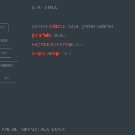
STATISTIKA
Serverio apkrova:
Maža - greitas veikimas
JPG
Įkelti failai:
30966
.DEM
Registruoti vartotojai:
275
.BMP
Skripto versija:
1.0.0
TORRENT
.TXT
 APIE NETINKAMĄ FAILĄ (DMCA)