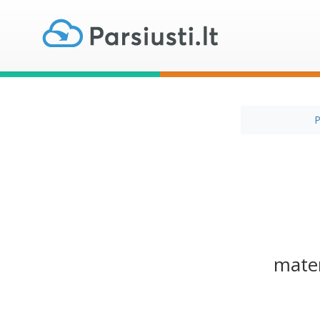
P
matem