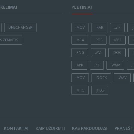
ĮKĖLIMAI
PLĖTINIAI
DNSCHANGER
.MOV
.RAR
.ZIP
.
 ZEMAITIS
.MP4
.PDF
.MP3
.PNG
.AVI
.DOC
.APK
.7Z
.WMV
.
.MOV
.DOCX
.WAV
.MPG
.JPEG
KONTAKTAI
KAIP UŽDIRBTI
KAS PARDUODASI
PRANEŠTI