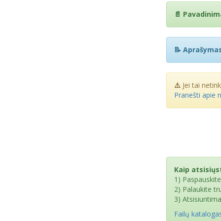
📄 Pavadinim
📝 Aprašymas
⚠️
Jei tai netin
Pranešti apie 
Kaip atsisiųst
1) Paspauskit
2) Palaukite t
3) Atsisiuntim
Failų kataloga