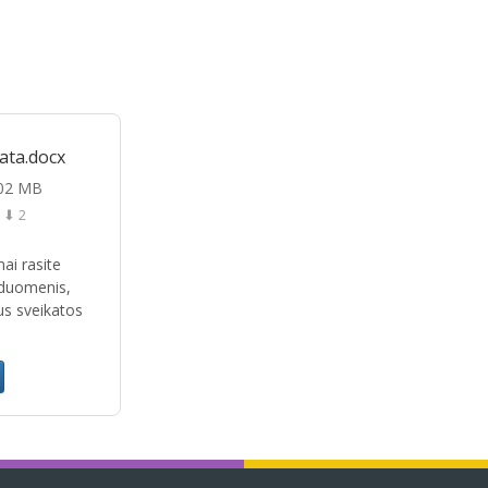
ata.docx
.02 MB
⬇ 2
ai rasite
 duomenis,
us sveikatos