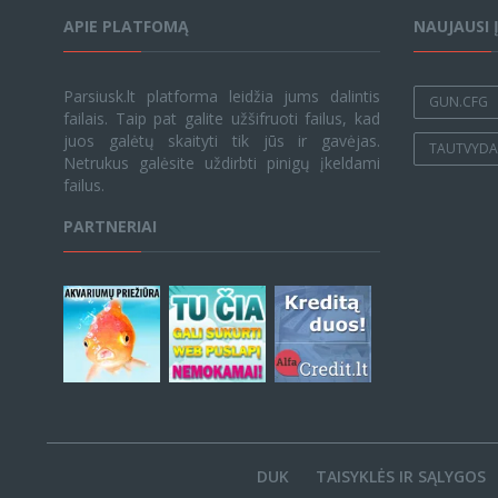
APIE PLATFOMĄ
NAUJAUSI 
Parsiusk.lt platforma leidžia jums dalintis
GUN.CFG
failais. Taip pat galite užšifruoti failus, kad
juos galėtų skaityti tik jūs ir gavėjas.
TAUTVYDAS
Netrukus galėsite uždirbti pinigų įkeldami
failus.
PARTNERIAI
DUK
TAISYKLĖS IR SĄLYGOS