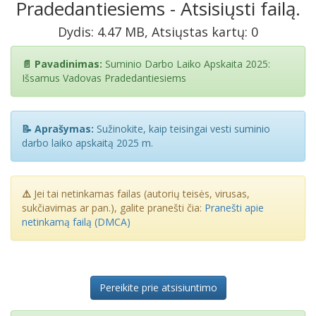
Pradedantiesiems - Atsisiųsti failą.
Dydis: 4.47 MB, Atsiųstas kartų: 0
📄 Pavadinimas:
Suminio Darbo Laiko Apskaita 2025:
Išsamus Vadovas Pradedantiesiems
📝 Aprašymas:
Sužinokite, kaip teisingai vesti suminio
darbo laiko apskaitą 2025 m.
⚠️
Jei tai netinkamas failas (autorių teisės, virusas,
sukčiavimas ar pan.), galite pranešti čia:
Pranešti apie
netinkamą failą (DMCA)
Pereikite prie atsisiuntimo