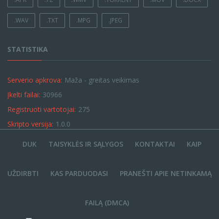
.WAV
.TXT
.MPG
.JPEG
STATISTIKA
Serverio apkrova:
Maža - greitas veikimas
Įkelti failai:
30966
Registruoti vartotojai:
275
Skripto versija:
1.0.0
DUK
TAISYKLĖS IR SĄLYGOS
KONTAKTAI
KAIP
UŽDIRBTI
KAS PARDUODASI
PRANEŠTI APIE NETINKAMĄ
FAILĄ (DMCA)