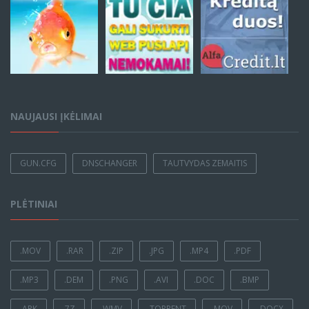
NAUJAUSI ĮKĖLIMAI
GUN.CFG
DNSCHANGER
TAUTVYDAS ZEMAITIS
PLĖTINIAI
.MOV
.RAR
.ZIP
.JPG
.MP4
.PDF
.MP3
.DEM
.PNG
.AVI
.DOC
.BMP
.APK
.7Z
.WMV
.TORRENT
.MOV
.DOCX