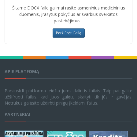
Šitame DOCX faile galimai rasite asmeninius medicininius
duomenis, įrašytus pokyčius ar svarbius sveikatos
pastebėjimus...
Peržiūrėti Failą
APIE PLATFOMĄ
Parsiusk.lt platforma leidžia jums dalintis failais. Taip pat galite
užšifruoti failus, kad juos galėtų skaityti tik jūs ir gavėjas.
Netrukus galėsite uždirbti pinigų įkeldami failus.
PARTNERIAI