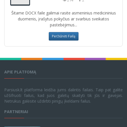
👁 214
⬇ 2
Šitame DOCX faile galimai rasite asmeninius medicininius
duomenis, įrašytus pokyčius ar svarbius sveikatos
pastebėjimus...
Peržiūrėti Failą
APIE PLATFOMĄ
Parsiusk.lt platforma leidžia jums dalintis failais. Taip pat galite
užšifruoti failus, kad juos galėtų skaityti tik jūs ir gavėjas.
Netrukus galėsite uždirbti pinigų įkeldami failus.
PARTNERIAI