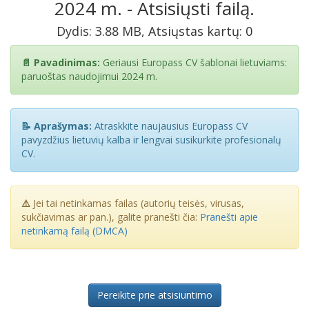
2024 m. - Atsisiųsti failą.
Dydis: 3.88 MB, Atsiųstas kartų: 0
📄 Pavadinimas:
Geriausi Europass CV šablonai lietuviams:
paruoštas naudojimui 2024 m.
📝 Aprašymas:
Atraskkite naujausius Europass CV
pavyzdžius lietuvių kalba ir lengvai susikurkite profesionalų
CV.
⚠️
Jei tai netinkamas failas (autorių teisės, virusas,
sukčiavimas ar pan.), galite pranešti čia:
Pranešti apie
netinkamą failą (DMCA)
Pereikite prie atsisiuntimo