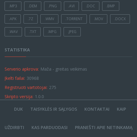
.MP3
.DEM
.PNG
.AVI
.DOC
.BMP
.APK
.7Z
.WMV
.TORRENT
.MOV
.DOCX
.WAV
.TXT
.MPG
.JPEG
STATISTIKA
Serverio apkrova:
Maža - greitas veikimas
Įkelti failai:
30968
Registruoti vartotojai:
275
Skripto versija:
1.0.0
DUK
TAISYKLĖS IR SĄLYGOS
KONTAKTAI
KAIP
UŽDIRBTI
KAS PARDUODASI
PRANEŠTI APIE NETINKAMĄ