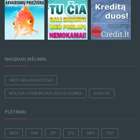
NAUJAUSI ĮKĖLIMAI
SWITCHBLADE4.0 DOSAS
MOLITVA COVER BI2 RUS 2K26 02 BOMBA
GUN.CFG
PLĖTINIAI
.MOV
.RAR
.ZIP
.JPG
.MP4
.PDF