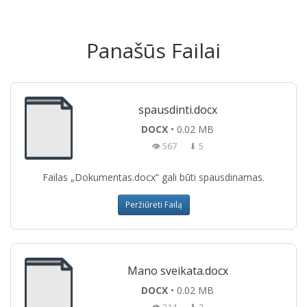
Panašūs Failai
spausdinti.docx
DOCX
• 0.02 MB
👁 567
⬇ 5
Failas „Dokumentas.docx“ gali būti spausdinamas.
Peržiūrėti Failą
Mano sveikata.docx
DOCX
• 0.02 MB