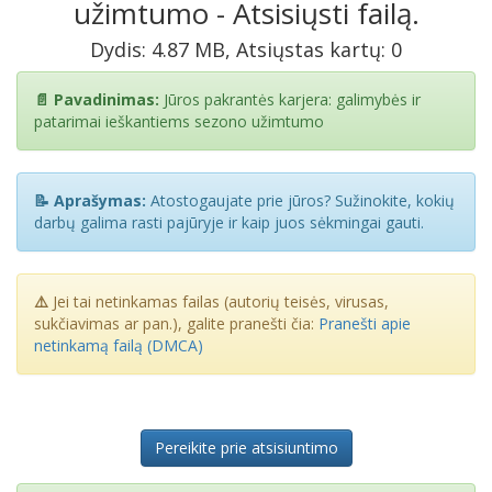
užimtumo - Atsisiųsti failą.
Dydis: 4.87 MB, Atsiųstas kartų: 0
📄 Pavadinimas:
Jūros pakrantės karjera: galimybės ir
patarimai ieškantiems sezono užimtumo
📝 Aprašymas:
Atostogaujate prie jūros? Sužinokite, kokių
darbų galima rasti pajūryje ir kaip juos sėkmingai gauti.
⚠️
Jei tai netinkamas failas (autorių teisės, virusas,
sukčiavimas ar pan.), galite pranešti čia:
Pranešti apie
netinkamą failą (DMCA)
Pereikite prie atsisiuntimo