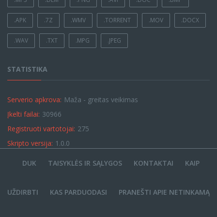
.APK
.7Z
.WMV
.TORRENT
.MOV
.DOCX
.WAV
.TXT
.MPG
.JPEG
STATISTIKA
Serverio apkrova:
Maža - greitas veikimas
Įkelti failai:
30966
Registruoti vartotojai:
275
Skripto versija:
1.0.0
DUK
TAISYKLĖS IR SĄLYGOS
KONTAKTAI
KAIP
UŽDIRBTI
KAS PARDUODASI
PRANEŠTI APIE NETINKAMĄ