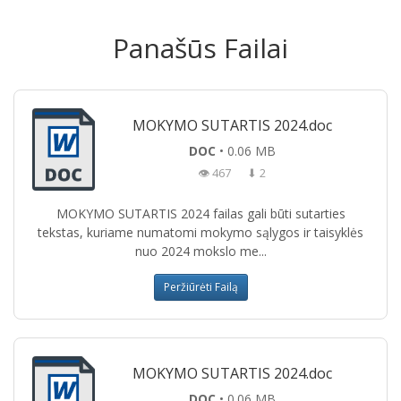
Panašūs Failai
MOKYMO SUTARTIS 2024.doc
DOC
• 0.06 MB
👁 467
⬇ 2
MOKYMO SUTARTIS 2024 failas gali būti sutarties
tekstas, kuriame numatomi mokymo sąlygos ir taisyklės
nuo 2024 mokslo me...
Peržiūrėti Failą
MOKYMO SUTARTIS 2024.doc
DOC
• 0.06 MB