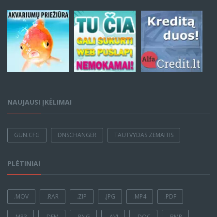
NAUJAUSI ĮKĖLIMAI
GUN.CFG
DNSCHANGER
TAUTVYDAS ZEMAITIS
PLĖTINIAI
.MOV
.RAR
.ZIP
.JPG
.MP4
.PDF
.MP3
.DEM
.PNG
.AVI
.DOC
.BMP