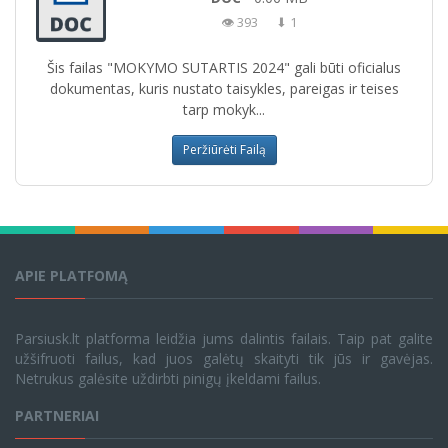
👁 393
⬇ 1
Šis failas "MOKYMO SUTARTIS 2024" gali būti oficialus
dokumentas, kuris nustato taisykles, pareigas ir teises
tarp mokyk...
Peržiūrėti Failą
APIE PLATFOMĄ
Parsiusk.lt platforma leidžia jums dalintis failais. Taip pat galite
užšifruoti failus, kad juos galėtų skaityti tik jūs ir gavėjas.
Netrukus galėsite uždirbti pinigų įkeldami failus.
PARTNERIAI