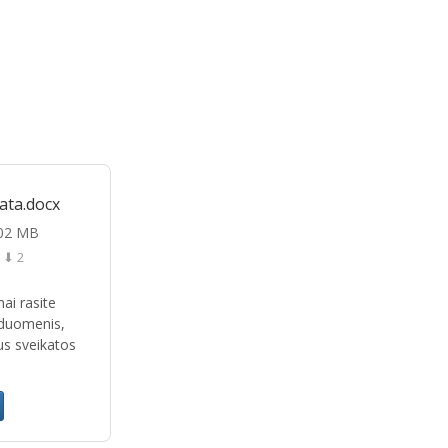
ata.docx
.02 MB
⬇ 2
ai rasite
 duomenis,
us sveikatos