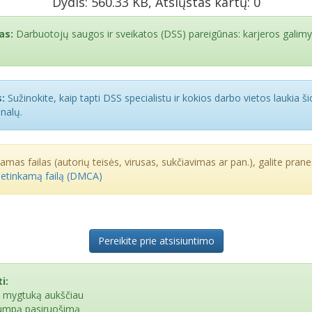
Dydis: 560.33 KB, Atsiųstas kartų: 0
as:
Darbuotojų saugos ir sveikatos (DSS) pareigūnas: karjeros galimy
:
Sužinokite, kaip tapti DSS specialistu ir kokios darbo vietos laukia š
onalų.
kamas failas (autorių teisės, virusas, sukčiavimas ar pan.), galite praneš
netinkamą failą (DMCA)
Pereikite prie atsisiuntimo
i:
e mygtuką aukščiau
rumpą pasiruošimą