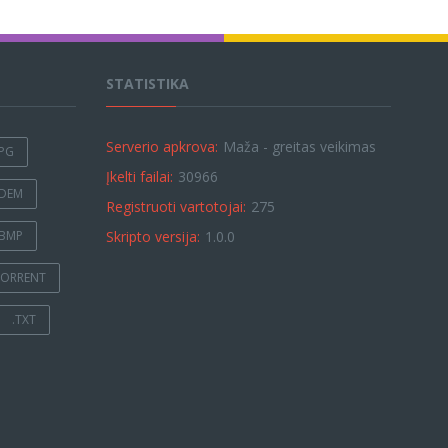
STATISTIKA
Serverio apkrova:
Maža - greitas veikimas
JPG
Įkelti failai:
30966
.DEM
Registruoti vartotojai:
275
.BMP
Skripto versija:
1.0.0
TORRENT
.TXT