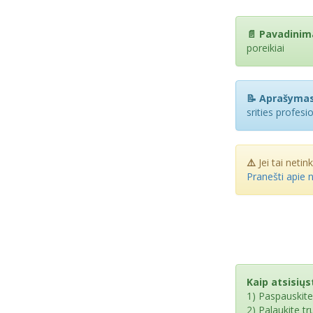
📄 Pavadinim
poreikiai
📝 Aprašymas
srities profesi
⚠️
Jei tai netin
Pranešti apie 
Kaip atsisiųst
1) Paspauskit
2) Palaukite t