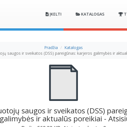
ĮKELTI
KATALOGAS
T
Pradžia
Katalogas
jų saugos ir sveikatos (DSS) pareigūnas: karjeros galimybės ir aktual
otojų saugos ir sveikatos (DSS) parei
galimybės ir aktualūs poreikiai - Atsisių