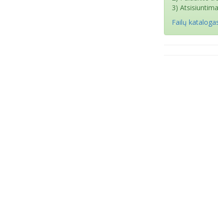
3) Atsisiuntim
Failų kataloga