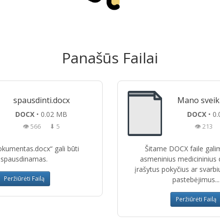
Panašūs Failai
spausdinti.docx
Mano sveik
DOCX
• 0.02 MB
DOCX
• 0
👁 566
⬇ 5
👁 213
okumentas.docx“ gali būti
Šitame DOCX faile galim
spausdinamas.
asmeninius medicininius
įrašytus pokyčius ar svarbi
Peržiūrėti Failą
pastebėjimus...
Peržiūrėti Failą