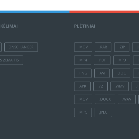
ĮKĖLIMAI
PLĖTINIAI
DNSCHANGER
.MOV
.RAR
.ZIP
.
 ZEMAITIS
.MP4
.PDF
.MP3
.PNG
.AVI
.DOC
.APK
.7Z
.WMV
.
.MOV
.DOCX
.WAV
.MPG
.JPEG