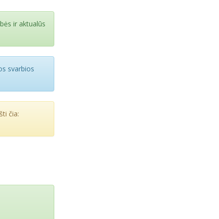
bės ir aktualūs
ios svarbios
ti čia: