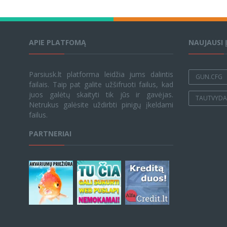
APIE PLATFOMĄ
NAUJAUSI 
Parsiusk.lt platforma leidžia jums dalintis
GUN.CFG
failais. Taip pat galite užšifruoti failus, kad
juos galėtų skaityti tik jūs ir gavėjas.
TAUTVYDAS
Netrukus galėsite uždirbti pinigų įkeldami
failus.
PARTNERIAI