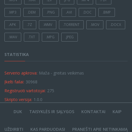
.MP3
.DEM
.PNG
.AVI
.DOC
.BMP
.APK
.7Z
.WMV
.TORRENT
.MOV
.DOCX
.WAV
.TXT
.MPG
.JPEG
STATISTIKA
Serverio apkrova:
Maža - greitas veikimas
Įkelti failai:
30968
Registruoti vartotojai:
275
Skripto versija:
1.0.0
DUK
TAISYKLĖS IR SĄLYGOS
KONTAKTAI
KAIP
UŽDIRBTI
KAS PARDUODASI
PRANEŠTI APIE NETINKAMĄ