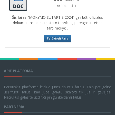
👁 394
⬇ 1
Šis failas "MOKYMO SUTARTIS 2024" gali būti oficialus
dokumentas, kuris nustato taisykles, pareigas ir teises
tarp mokyk...
Peržiūrėti Failą
APIE PLATFOMĄ
Parsiusk.lt platforma leidžia jums dalintis failais. Taip pat galite
užšifruoti failus, kad juos galėtų skaityti tik jūs ir gavėjas.
Netrukus galėsite uždirbti pinigų įkeldami failus.
PARTNERIAI