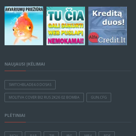
NAUJAUSI ĮKĖLIMAI
SWITCHBLADE4.0 DOSAS
MOLITVA COVER BI2 RUS 2K26 02 BOMBA
GUN.CFG
PLĖTINIAI
.MOV
.RAR
.ZIP
.JPG
.MP4
.PDF