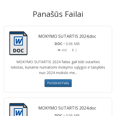
Panašūs Failai
MOKYMO SUTARTIS 2024.doc
DOC
• 0.06 MB
👁 468
⬇ 2
MOKYMO SUTARTIS 2024 failas gali būti sutarties
tekstas, kuriame numatomi mokymo sąlygos ir taisyklės
nuo 2024 mokslo me...
Peržiūrėti Failą
MOKYMO SUTARTIS 2024.doc
DOC
• 0.06 MB