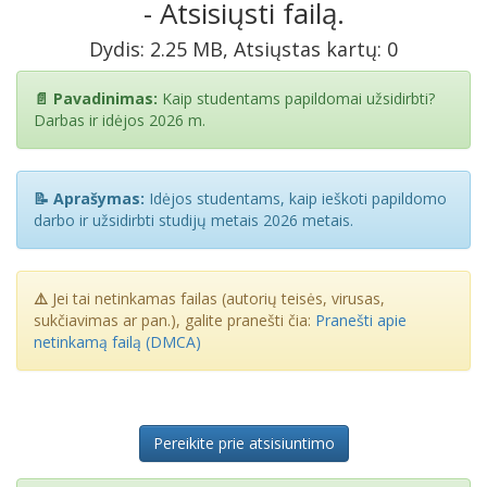
- Atsisiųsti failą.
Dydis: 2.25 MB, Atsiųstas kartų: 0
📄 Pavadinimas:
Kaip studentams papildomai užsidirbti?
Darbas ir idėjos 2026 m.
📝 Aprašymas:
Idėjos studentams, kaip ieškoti papildomo
darbo ir užsidirbti studijų metais 2026 metais.
⚠️
Jei tai netinkamas failas (autorių teisės, virusas,
sukčiavimas ar pan.), galite pranešti čia:
Pranešti apie
netinkamą failą (DMCA)
Pereikite prie atsisiuntimo