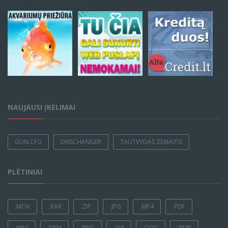
NAUJAUSI ĮKĖLIMAI
GUN.CFG
DNSCHANGER
TAUTVYDAS ZEMAITIS
PLĖTINIAI
.MOV
.RAR
.ZIP
.JPG
.MP4
.PDF
.MP3
.DEM
.PNG
.AVI
.DOC
.BMP