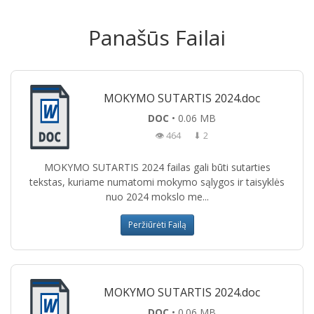
Panašūs Failai
MOKYMO SUTARTIS 2024.doc
DOC
• 0.06 MB
👁 464
⬇ 2
MOKYMO SUTARTIS 2024 failas gali būti sutarties
tekstas, kuriame numatomi mokymo sąlygos ir taisyklės
nuo 2024 mokslo me...
Peržiūrėti Failą
MOKYMO SUTARTIS 2024.doc
DOC
• 0.06 MB