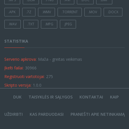
.APK
.7Z
.WMV
.TORRENT
.MOV
.DOCX
.WAV
.TXT
.MPG
.JPEG
STATISTIKA
Serverio apkrova:
Maža - greitas veikimas
Įkelti failai:
30966
Registruoti vartotojai:
275
Skripto versija:
1.0.0
DUK
TAISYKLĖS IR SĄLYGOS
KONTAKTAI
KAIP
UŽDIRBTI
KAS PARDUODASI
PRANEŠTI APIE NETINKAMĄ