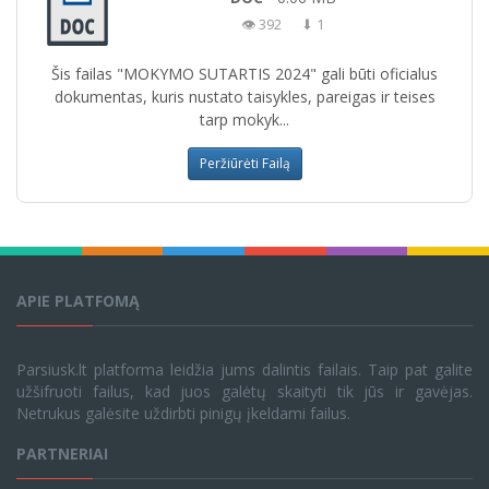
👁 392
⬇ 1
Šis failas "MOKYMO SUTARTIS 2024" gali būti oficialus
dokumentas, kuris nustato taisykles, pareigas ir teises
tarp mokyk...
Peržiūrėti Failą
APIE PLATFOMĄ
Parsiusk.lt platforma leidžia jums dalintis failais. Taip pat galite
užšifruoti failus, kad juos galėtų skaityti tik jūs ir gavėjas.
Netrukus galėsite uždirbti pinigų įkeldami failus.
PARTNERIAI