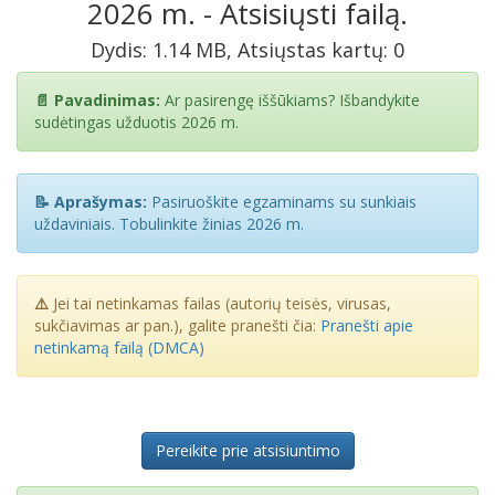
2026 m. - Atsisiųsti failą.
Dydis: 1.14 MB, Atsiųstas kartų: 0
📄 Pavadinimas:
Ar pasirengę iššūkiams? Išbandykite
sudėtingas užduotis 2026 m.
📝 Aprašymas:
Pasiruoškite egzaminams su sunkiais
uždaviniais. Tobulinkite žinias 2026 m.
⚠️
Jei tai netinkamas failas (autorių teisės, virusas,
sukčiavimas ar pan.), galite pranešti čia:
Pranešti apie
netinkamą failą (DMCA)
Pereikite prie atsisiuntimo