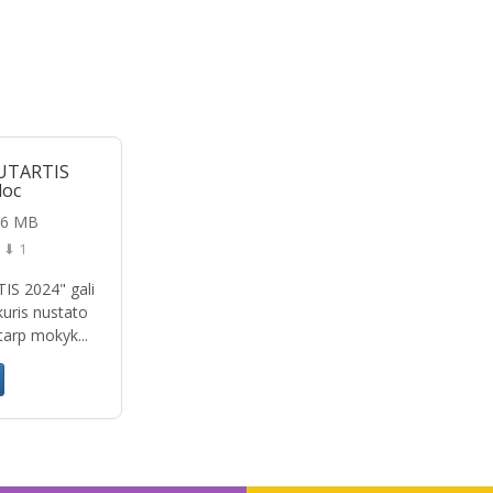
UTARTIS
doc
06 MB
⬇ 1
IS 2024" gali
kuris nustato
 tarp mokyk...