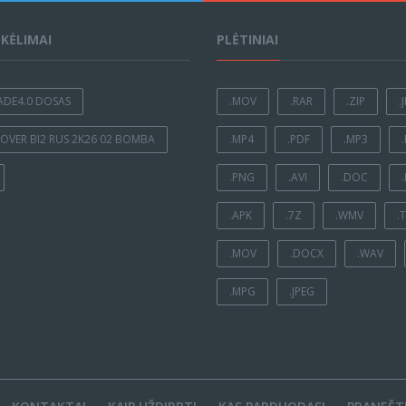
ĮKĖLIMAI
PLĖTINIAI
ADE4.0 DOSAS
.MOV
.RAR
.ZIP
.
OVER BI2 RUS 2K26 02 BOMBA
.MP4
.PDF
.MP3
.PNG
.AVI
.DOC
.APK
.7Z
.WMV
.
.MOV
.DOCX
.WAV
.MPG
.JPEG