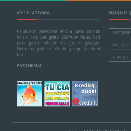
APIE PLATFOMĄ
NAUJAUSI 
Parsiusk.lt platforma leidžia jums dalintis
SWITCHBL
failais. Taip pat galite užšifruoti failus, kad
juos galėtų skaityti tik jūs ir gavėjas.
MOLITVA C
Netrukus galėsite uždirbti pinigų įkeldami
failus.
GUN.CFG
PARTNERIAI