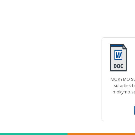
MOKYMO SUTA
sutarties 
mokymo sąl