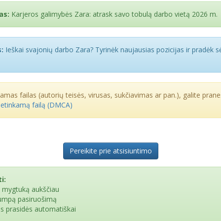
as:
Karjeros galimybės Zara: atrask savo tobulą darbo vietą 2026 m.
:
Ieškai svajonių darbo Zara? Tyrinėk naujausias pozicijas ir pradėk 
kamas failas (autorių teisės, virusas, sukčiavimas ar pan.), galite praneš
netinkamą failą (DMCA)
Pereikite prie atsisiuntimo
i:
e mygtuką aukščiau
rumpą pasiruošimą
as prasidės automatiškai