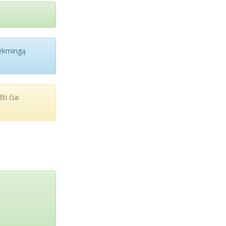
sėkmingą
ti čia: