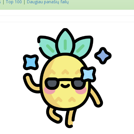
s
|
Top 100
|
Daugiau panašių failų