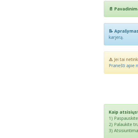
📄 Pavadinim
📝 Aprašymas
karjerą.
⚠️
Jei tai netin
Pranešti apie 
Kaip atsisiųst
1) Paspauskit
2) Palaukite t
3) Atsisiuntim