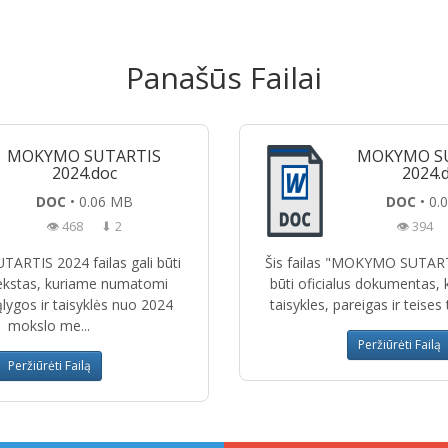
Panašūs Failai
MOKYMO SUTARTIS
MOKYMO S
2024.doc
2024.
DOC
• 0.06 MB
DOC
• 0.
👁 468
⬇ 2
👁 394
RTIS 2024 failas gali būti
Šis failas "MOKYMO SUTART
tekstas, kuriame numatomi
būti oficialus dokumentas, 
ygos ir taisyklės nuo 2024
taisykles, pareigas ir teises
mokslo me...
Peržiūrėti Failą
Peržiūrėti Failą