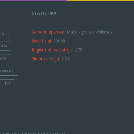
STATISTIKA
Serverio apkrova:
Maža - greitas veikimas
JPG
Įkelti failai:
30968
.DEM
Registruoti vartotojai:
275
.BMP
Skripto versija:
1.0.0
TORRENT
.TXT