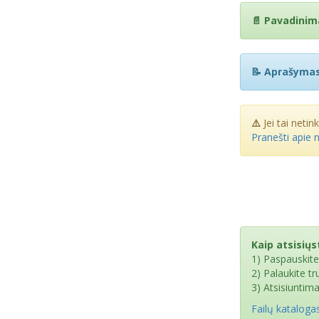
📄 Pavadinim
📝 Aprašymas
⚠️
Jei tai netin
Pranešti apie 
Kaip atsisiųst
1) Paspauskit
2) Palaukite t
3) Atsisiuntim
Failų kataloga