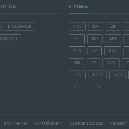
ĮKĖLIMAI
PLĖTINIAI
DNSCHANGER
.MOV
.RAR
.ZIP
.
 ZEMAITIS
.MP4
.PDF
.MP3
.PNG
.AVI
.DOC
.APK
.7Z
.WMV
.
.MOV
.DOCX
.WAV
.MPG
.JPEG
KONTAKTAI
KAIP UŽDIRBTI
KAS PARDUODASI
PRANEŠTI