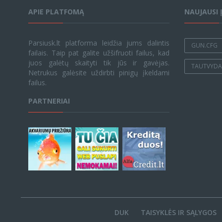
APIE PLATFOMĄ
NAUJAUSI 
Parsiusk.lt platforma leidžia jums dalintis
GUN.CFG
failais. Taip pat galite užšifruoti failus, kad
juos galėtų skaityti tik jūs ir gavėjas.
TAUTVYDAS
Netrukus galėsite uždirbti pinigų įkeldami
failus.
PARTNERIAI
DUK
TAISYKLĖS IR SĄLYGOS