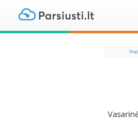
Prad
Vasarin