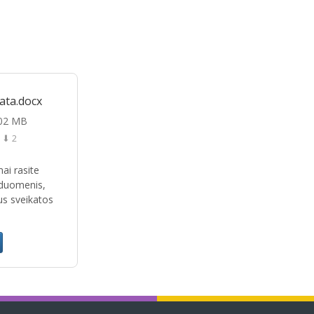
ata.docx
.02 MB
⬇ 2
ai rasite
 duomenis,
us sveikatos