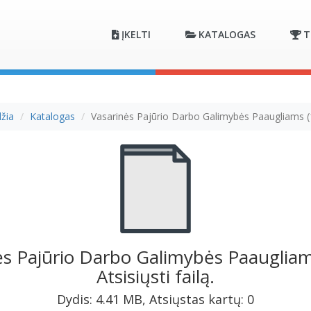
ĮKELTI
KATALOGAS
T
žia
Katalogas
Vasarinės Pajūrio Darbo Galimybės Paaugliams 
ės Pajūrio Darbo Galimybės Paaugliams
Atsisiųsti failą.
Dydis: 4.41 MB, Atsiųstas kartų: 0