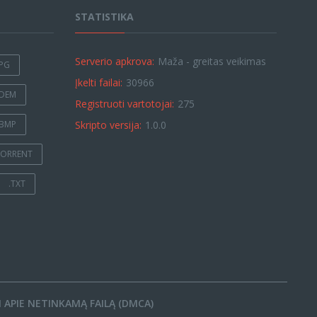
STATISTIKA
Serverio apkrova:
Maža - greitas veikimas
JPG
Įkelti failai:
30966
.DEM
Registruoti vartotojai:
275
.BMP
Skripto versija:
1.0.0
TORRENT
.TXT
 APIE NETINKAMĄ FAILĄ (DMCA)