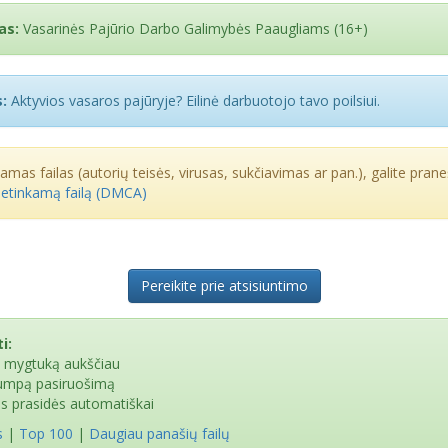
as:
Vasarinės Pajūrio Darbo Galimybės Paaugliams (16+)
:
Aktyvios vasaros pajūryje? Eilinė darbuotojo tavo poilsiui.
kamas failas (autorių teisės, virusas, sukčiavimas ar pan.), galite praneš
netinkamą failą (DMCA)
Pereikite prie atsisiuntimo
i:
e mygtuką aukščiau
rumpą pasiruošimą
as prasidės automatiškai
s
|
Top 100
|
Daugiau panašių failų