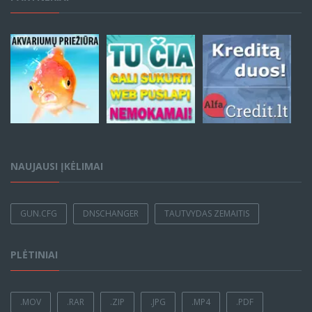
NAUJAUSI ĮKĖLIMAI
GUN.CFG
DNSCHANGER
TAUTVYDAS ZEMAITIS
PLĖTINIAI
.MOV
.RAR
.ZIP
.JPG
.MP4
.PDF