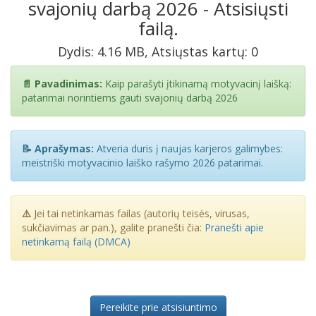
svajonių darbą 2026 - Atsisiųsti
failą.
Dydis: 4.16 MB, Atsiųstas kartų: 0
📄 Pavadinimas:
Kaip parašyti įtikinamą motyvacinį laišką:
patarimai norintiems gauti svajonių darbą 2026
📝 Aprašymas:
Atveria duris į naujas karjeros galimybes:
meistriški motyvacinio laiško rašymo 2026 patarimai.
⚠️
Jei tai netinkamas failas (autorių teisės, virusas,
sukčiavimas ar pan.), galite pranešti čia:
Pranešti apie
netinkamą failą (DMCA)
Pereikite prie atsisiuntimo