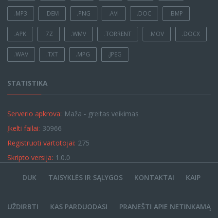
.MP3
.DEM
.PNG
.AVI
.DOC
.BMP
.APK
.7Z
.WMV
.TORRENT
.MOV
.DOCX
.WAV
.TXT
.MPG
.JPEG
STATISTIKA
Serverio apkrova:
Maža - greitas veikimas
Įkelti failai:
30966
Registruoti vartotojai:
275
Skripto versija:
1.0.0
DUK
TAISYKLĖS IR SĄLYGOS
KONTAKTAI
KAIP
UŽDIRBTI
KAS PARDUODASI
PRANEŠTI APIE NETINKAMĄ