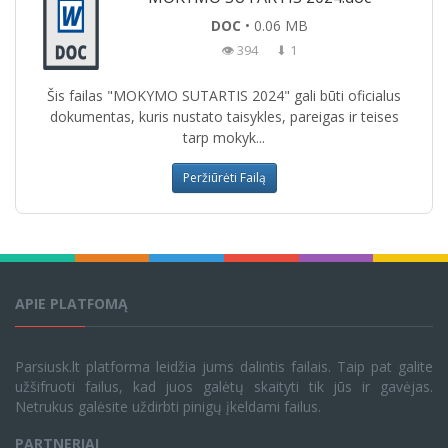
DOC
• 0.06 MB
👁 394
⬇ 1
Šis failas "MOKYMO SUTARTIS 2024" gali būti oficialus
dokumentas, kuris nustato taisykles, pareigas ir teises
tarp mokyk...
Peržiūrėti Failą
APIE PLATFOMĄ
Parsiusk.lt platforma leidžia jums dalintis failais. Taip pat galite
užšifruoti failus, kad juos galėtų skaityti tik jūs ir gavėjas.
Netrukus galėsite uždirbti pinigų įkeldami failus.
PARTNERIAI