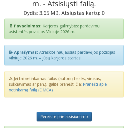
m. - Atsisiųsti failą.
Dydis: 3.65 MB, Atsiųstas kartų: 0
📄 Pavadinimas:
Karjeros galimybės: pardavimų
asistentės pozicijos Vilniuje 2026 m.
📝 Aprašymas:
Atraskite naujausias pardavėjos pozicijas
Vilniuje 2026 m. – jūsų karjeros startas!
⚠️
Jei tai netinkamas failas (autorių teisės, virusas,
sukčiavimas ar pan.), galite pranešti čia:
Pranešti apie
netinkamą failą (DMCA)
Pereikite prie atsisiuntimo