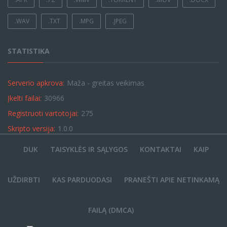
.WAV
.TXT
.MPG
.JPEG
STATISTIKA
Serverio apkrova:
Maža - greitas veikimas
Įkelti failai:
30966
Registruoti vartotojai:
275
Skripto versija:
1.0.0
DUK
TAISYKLĖS IR SĄLYGOS
KONTAKTAI
KAIP
UŽDIRBTI
KAS PARDUODASI
PRANEŠTI APIE NETINKAMĄ
FAILĄ (DMCA)