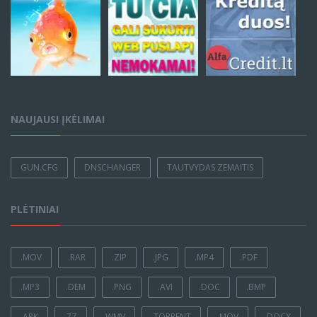
NAUJAUSI ĮKĖLIMAI
GUN.CFG
DNSCHANGER
TAUTVYDAS ZEMAITIS
PLĖTINIAI
.MOV
.RAR
.ZIP
.JPG
.MP4
.PDF
.MP3
.DEM
.PNG
.AVI
.DOC
.BMP
.APK
.7Z
.WMV
.TORRENT
.MOV
.DOCX