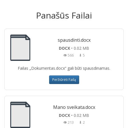
Panašūs Failai
spausdinti.docx
DOCX
• 0.02 MB
👁 566
⬇ 5
Failas „Dokumentas.docx“ gali būti spausdinamas.
Peržiūrėti Failą
Mano sveikata.docx
DOCX
• 0.02 MB
👁 213
⬇ 2