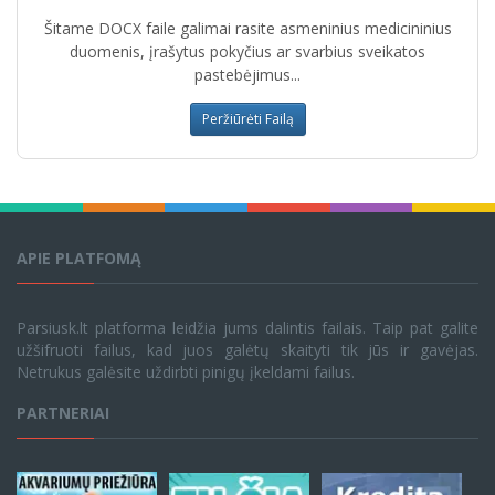
Šitame DOCX faile galimai rasite asmeninius medicininius
duomenis, įrašytus pokyčius ar svarbius sveikatos
pastebėjimus...
Peržiūrėti Failą
APIE PLATFOMĄ
Parsiusk.lt platforma leidžia jums dalintis failais. Taip pat galite
užšifruoti failus, kad juos galėtų skaityti tik jūs ir gavėjas.
Netrukus galėsite uždirbti pinigų įkeldami failus.
PARTNERIAI