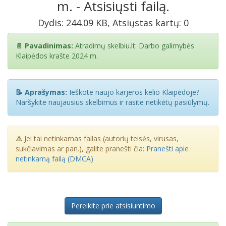
m. - Atsisiųsti failą.
Dydis: 244.09 KB, Atsiųstas kartų: 0
📄 Pavadinimas:
Atradimų skelbiu.lt: Darbo galimybės
Klaipėdos krašte 2024 m.
📝 Aprašymas:
Ieškote naujo karjeros kelio Klaipėdoje?
Naršykite naujausius skelbimus ir rasite netikėtų pasiūlymų.
⚠️
Jei tai netinkamas failas (autorių teisės, virusas,
sukčiavimas ar pan.), galite pranešti čia:
Pranešti apie
netinkamą failą (DMCA)
Pereikite prie atsisiuntimo