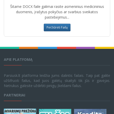
Šitame DOCX faile galimai rasite asmeninius medicininius
duomenis, įrašytus pokyčius ar svarbius sveikatos
pastebėjimus...
Peržiūrėti Failą
APIE PLATFOMĄ
Parsiusk.lt platforma leidžia jums dalintis failais. Taip pat galite
užšifruoti failus, kad juos galėtų skaityti tik jūs ir gavėjas.
Netrukus galėsite uždirbti pinigų įkeldami failus.
PARTNERIAI