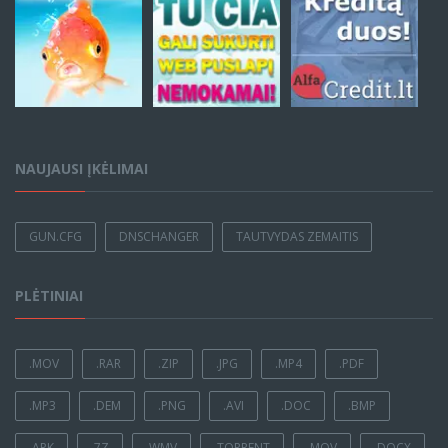
NAUJAUSI ĮKĖLIMAI
GUN.CFG
DNSCHANGER
TAUTVYDAS ZEMAITIS
PLĖTINIAI
.MOV
.RAR
.ZIP
.JPG
.MP4
.PDF
.MP3
.DEM
.PNG
.AVI
.DOC
.BMP
.APK
.7Z
.WMV
.TORRENT
.MOV
.DOCX