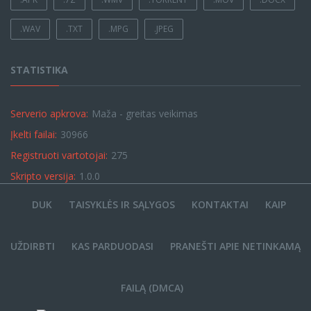
.WAV
.TXT
.MPG
.JPEG
STATISTIKA
Serverio apkrova:
Maža - greitas veikimas
Įkelti failai:
30966
Registruoti vartotojai:
275
Skripto versija:
1.0.0
DUK
TAISYKLĖS IR SĄLYGOS
KONTAKTAI
KAIP
UŽDIRBTI
KAS PARDUODASI
PRANEŠTI APIE NETINKAMĄ
FAILĄ (DMCA)