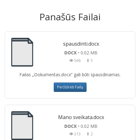
Panašūs Failai
spausdinti.docx
DOCX
• 0.02 MB
👁 566
⬇ 5
Failas „Dokumentas.docx“ gali būti spausdinamas.
Peržiūrėti Failą
Mano sveikata.docx
DOCX
• 0.02 MB
👁 213
⬇ 2