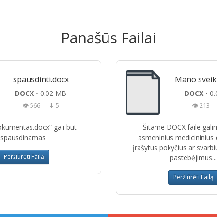
Panašūs Failai
spausdinti.docx
Mano sveik
DOCX
• 0.02 MB
DOCX
• 0
👁 566
⬇ 5
👁 213
okumentas.docx“ gali būti
Šitame DOCX faile galim
spausdinamas.
asmeninius medicininius
įrašytus pokyčius ar svarbi
Peržiūrėti Failą
pastebėjimus...
Peržiūrėti Failą