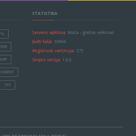
STATISTIKA
Serverio apkrova:
Maža - greitas veikimas
JPG
Įkelti failai:
30966
.DEM
Registruoti vartotojai:
275
.BMP
Skripto versija:
1.0.0
TORRENT
.TXT