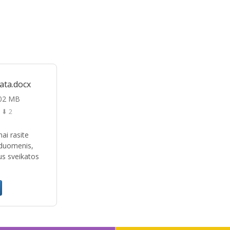
ata.docx
.02 MB
⬇ 2
ai rasite
 duomenis,
us sveikatos