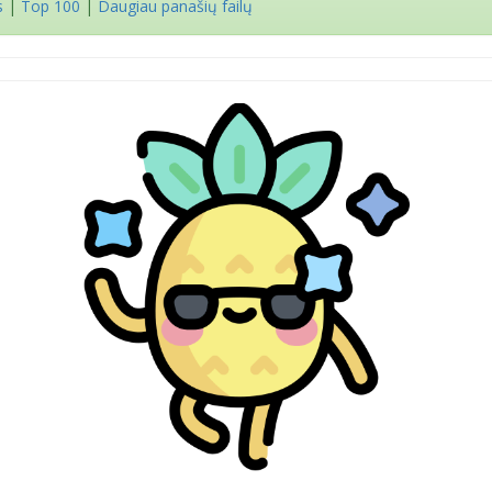
s
|
Top 100
|
Daugiau panašių failų