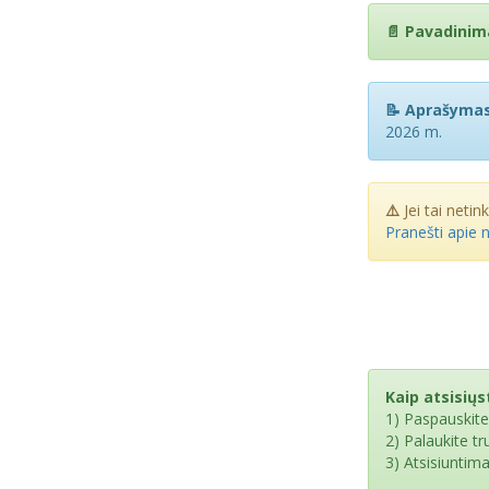
📄 Pavadinim
📝 Aprašymas
2026 m.
⚠️
Jei tai netin
Pranešti apie 
Kaip atsisiųst
1) Paspauskit
2) Palaukite t
3) Atsisiuntim