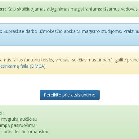
as:
Kaip skaičiuojamas atlyginimas magistrantams: išsamus vadovas
:
Supraskite darbo užmokesčio apskaitą magistro studijoms. Praktinia
kamas failas (autorių teisės, virusas, sukčiavimas ar pan.), galite praneš
netinkamą failą (DMCA)
Pereikite prie atsisiuntimo
i:
e mygtuką aukščiau
rumpą pasiruošimą
as prasidės automatiškai