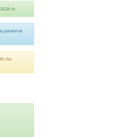
 2026 m.
i patarimai
ti čia: