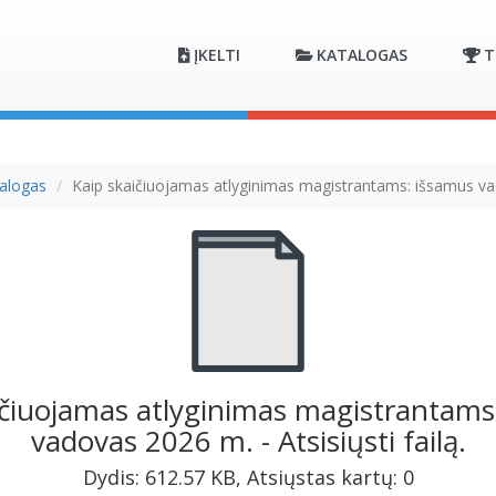
ĮKELTI
KATALOGAS
T
alogas
Kaip skaičiuojamas atlyginimas magistrantams: išsamus v
ičiuojamas atlyginimas magistrantams
vadovas 2026 m. - Atsisiųsti failą.
Dydis: 612.57 KB, Atsiųstas kartų: 0