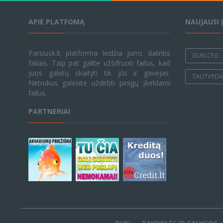
APIE PLATFOMĄ
NAUJAUSI 
Parsiusk.lt platforma leidžia jums dalintis
GUN.CFG
failais. Taip pat galite užšifruoti failus, kad
juos galėtų skaityti tik jūs ir gavėjas.
TAUTVYDAS
Netrukus galėsite uždirbti pinigų įkeldami
failus.
PARTNERIAI