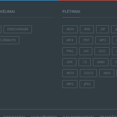
ĮKĖLIMAI
PLĖTINIAI
DNSCHANGER
.MOV
.RAR
.ZIP
.
 ZEMAITIS
.MP4
.PDF
.MP3
.PNG
.AVI
.DOC
.APK
.7Z
.WMV
.
.MOV
.DOCX
.WAV
.MPG
.JPEG