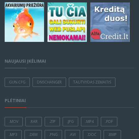
NAUJAUSI ĮKĖLIMAI
GUN.CFG
DNSCHANGER
TAUTVYDAS ZEMAITIS
PLĖTINIAI
.MOV
.RAR
.ZIP
.JPG
.MP4
.PDF
.MP3
.DEM
.PNG
.AVI
.DOC
.BMP