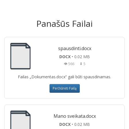
Panašūs Failai
spausdinti.docx
DOCX
• 0.02 MB
👁 566
⬇ 5
Failas „Dokumentas.docx“ gali būti spausdinamas.
Peržiūrėti Failą
Mano sveikata.docx
DOCX
• 0.02 MB