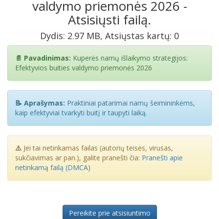
valdymo priemonės 2026 -
Atsisiųsti failą.
Dydis: 2.97 MB, Atsiųstas kartų: 0
📄 Pavadinimas:
Kuperės namų išlaikymo strategijos:
Efektyvios buities valdymo priemonės 2026
📝 Aprašymas:
Praktiniai patarimai namų šeimininkėms,
kaip efektyviai tvarkyti buitį ir taupyti laiką.
⚠️
Jei tai netinkamas failas (autorių teisės, virusas,
sukčiavimas ar pan.), galite pranešti čia:
Pranešti apie
netinkamą failą (DMCA)
Pereikite prie atsisiuntimo