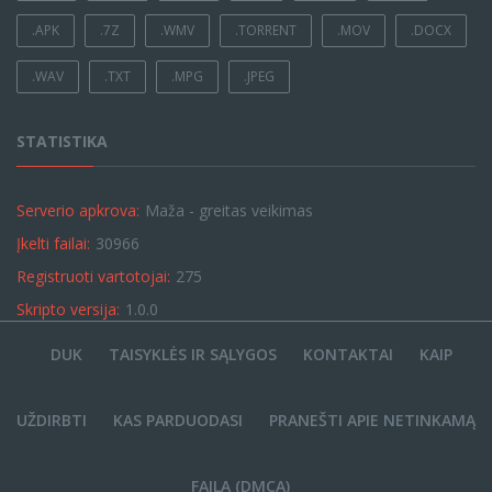
.APK
.7Z
.WMV
.TORRENT
.MOV
.DOCX
.WAV
.TXT
.MPG
.JPEG
STATISTIKA
Serverio apkrova:
Maža - greitas veikimas
Įkelti failai:
30966
Registruoti vartotojai:
275
Skripto versija:
1.0.0
DUK
TAISYKLĖS IR SĄLYGOS
KONTAKTAI
KAIP
UŽDIRBTI
KAS PARDUODASI
PRANEŠTI APIE NETINKAMĄ
FAILĄ (DMCA)