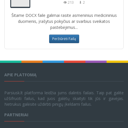
👁 213
⬇ 2
Šitame DOCX faile galimai rasite asmeninius medicininius
duomenis, įrašytus pokyčius ar svarbius sveikatos
pastebėjimus...
Peržiūrėti Failą
APIE PLATFOMĄ
Parsiusk.lt platforma leidžia jums dalintis failais. Taip pat galite
užšifruoti failus, kad juos galėtų skaityti tik jūs ir gavėjas.
Netrukus galėsite uždirbti pinigų įkeldami failus.
PARTNERIAI