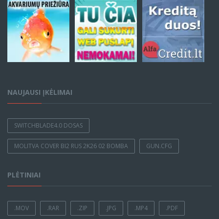
NAUJAUSI ĮKĖLIMAI
SWITCHBLADE4.0 DOSAS
MOLITVA COVER BI2 RUS 2K26 02 BOMBA
GUN.CFG
PLĖTINIAI
.MOV
.RAR
.ZIP
.JPG
.MP4
.PDF