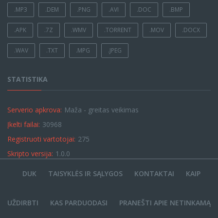
.MP3
.DEM
.PNG
.AVI
.DOC
.BMP
.APK
.7Z
.WMV
.TORRENT
.MOV
.DOCX
.WAV
.TXT
.MPG
.JPEG
STATISTIKA
Serverio apkrova:
Maža - greitas veikimas
Įkelti failai:
30968
Registruoti vartotojai:
275
Skripto versija:
1.0.0
DUK
TAISYKLĖS IR SĄLYGOS
KONTAKTAI
KAIP
UŽDIRBTI
KAS PARDUODASI
PRANEŠTI APIE NETINKAMĄ