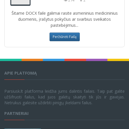
👁 214
⬇ 2
Šitame DOCX faile galimai rasite asmeninius medicininius
duomenis, įrašytus pokyčius ar svarbius sveikatos
pastebėjimus...
Peržiūrėti Failą
APIE PLATFOMĄ
Parsiusk.lt platforma leidžia jums dalintis failais. Taip pat galite
užšifruoti failus, kad juos galėtų skaityti tik jūs ir gavėjas.
Netrukus galėsite uždirbti pinigų įkeldami failus.
PARTNERIAI