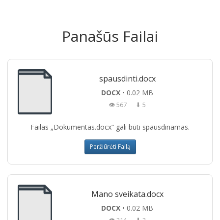
Panašūs Failai
spausdinti.docx
DOCX
• 0.02 MB
👁 567
⬇ 5
Failas „Dokumentas.docx“ gali būti spausdinamas.
Peržiūrėti Failą
Mano sveikata.docx
DOCX
• 0.02 MB