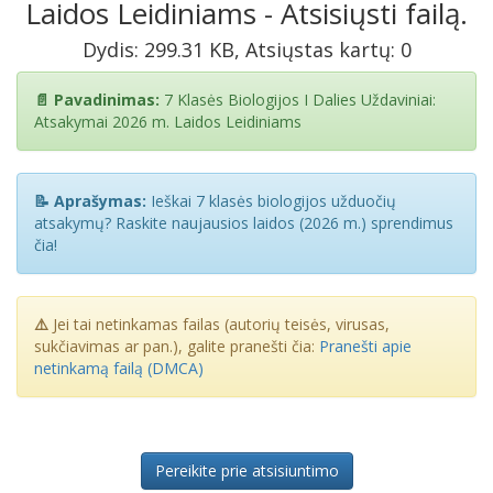
Laidos Leidiniams - Atsisiųsti failą.
Dydis: 299.31 KB, Atsiųstas kartų: 0
📄 Pavadinimas:
7 Klasės Biologijos I Dalies Uždaviniai:
Atsakymai 2026 m. Laidos Leidiniams
📝 Aprašymas:
Ieškai 7 klasės biologijos užduočių
atsakymų? Raskite naujausios laidos (2026 m.) sprendimus
čia!
⚠️
Jei tai netinkamas failas (autorių teisės, virusas,
sukčiavimas ar pan.), galite pranešti čia:
Pranešti apie
netinkamą failą (DMCA)
Pereikite prie atsisiuntimo