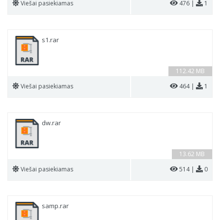
Viešai pasiekiamas
476 |
1
s1.rar
112.42 MB
Viešai pasiekiamas
464 |
1
dw.rar
13.62 MB
Viešai pasiekiamas
514 |
0
samp.rar