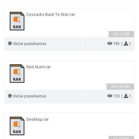
Cossacks Back To War.rar
331.5 MB
Viešai pasiekiamas
785 |
1
Red ALert.rar
383.08 MB
Viešai pasiekiamas
733 |
1
Desktop.rar
15.19 MB