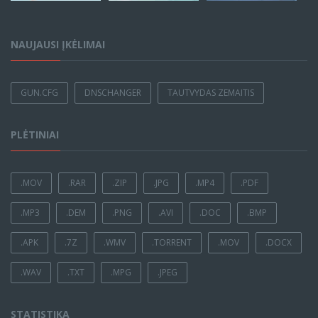
NAUJAUSI ĮKĖLIMAI
GUN.CFG
DNSCHANGER
TAUTVYDAS ZEMAITIS
PLĖTINIAI
.MOV
.RAR
.ZIP
.JPG
.MP4
.PDF
.MP3
.DEM
.PNG
.AVI
.DOC
.BMP
.APK
.7Z
.WMV
.TORRENT
.MOV
.DOCX
.WAV
.TXT
.MPG
.JPEG
STATISTIKA