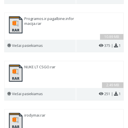
Programos.ir.pagalbine.infor
macija.rar
10.89 MB
Viešai pasiekiamas
375 |
1
NUKE LT CSGO.rar
2.49 MB
Viešai pasiekiamas
251 |
1
irodymai.rar