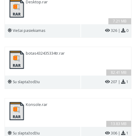
Desktop.rar
7.21 MB
Viešai pasiekiamas
326 |
0
botas432435334tr.rar
82.41 MB
Su slaptažodžiu
207 |
1
Konsole.rar
13.83 MB
Su slaptažodžiu
306 |
1