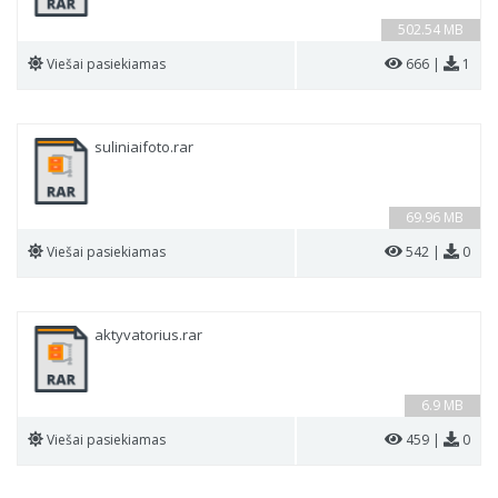
502.54 MB
Viešai pasiekiamas
666 |
1
suliniaifoto.rar
69.96 MB
Viešai pasiekiamas
542 |
0
aktyvatorius.rar
6.9 MB
Viešai pasiekiamas
459 |
0