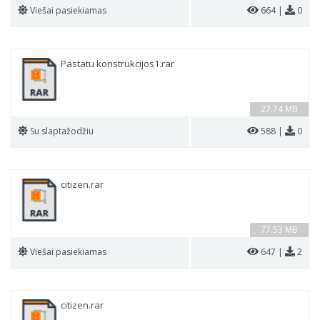
Viešai pasiekiamas
664 |
0
Pastatu konstrukcijos1.rar
27.74 MB
Su slaptažodžiu
588 |
0
citizen.rar
77.53 MB
Viešai pasiekiamas
647 |
2
citizen.rar