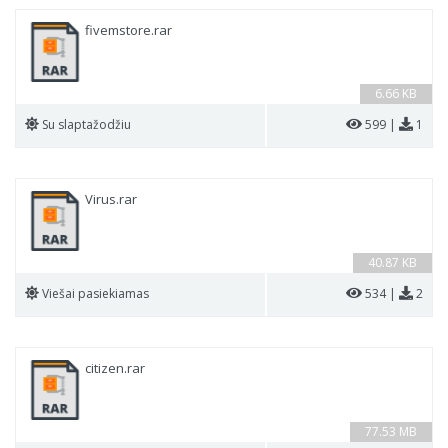
fivemstore.rar
6.66 KB
Su slaptažodžiu
599 |
1
Virus.rar
40.87 KB
Viešai pasiekiamas
534 |
2
citizen.rar
77.53 MB