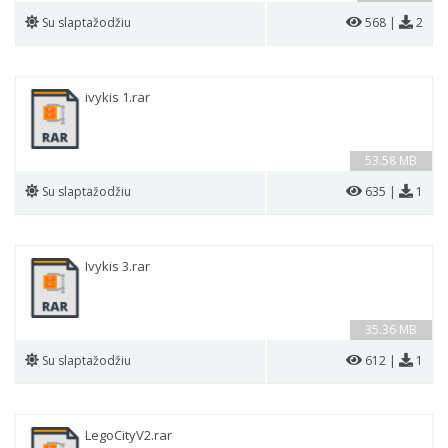
Su slaptažodžiu
568 |
2
ivykis 1.rar
53.58 MB
Su slaptažodžiu
635 |
1
Ivykis 3.rar
35.36 MB
Su slaptažodžiu
612 |
1
LegoCityV2.rar