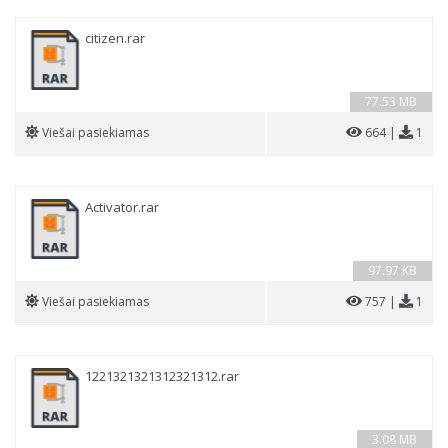
citizen.rar
77.53 MB
Viešai pasiekiamas
664 |
1
Activator.rar
97.97 KB
Viešai pasiekiamas
757 |
1
1221321321312321312.rar
3.08 MB