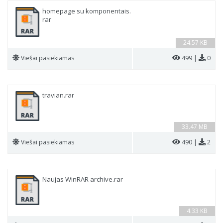
homepage su komponentais.
rar
24.57 KB
Viešai pasiekiamas
499 |
0
travian.rar
33.47 MB
Viešai pasiekiamas
490 |
2
Naujas WinRAR archive.rar
4.33 KB