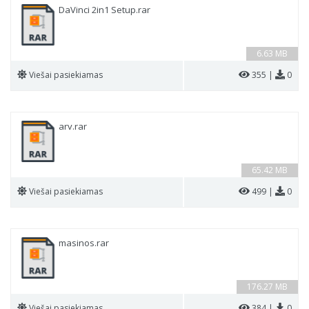
DaVinci 2in1 Setup.rar
6.63 MB
Viešai pasiekiamas
355 |
0
arv.rar
65.42 MB
Viešai pasiekiamas
499 |
0
masinos.rar
176.27 MB
Viešai pasiekiamas
384 |
0