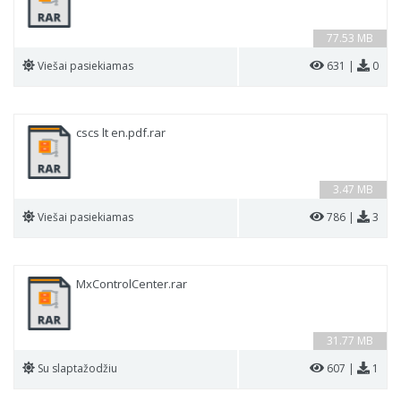
77.53 MB
Viešai pasiekiamas
631 |
0
cscs lt en.pdf.rar
3.47 MB
Viešai pasiekiamas
786 |
3
MxControlCenter.rar
31.77 MB
Su slaptažodžiu
607 |
1