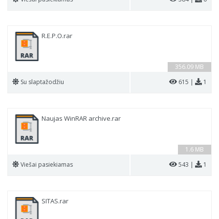
R.E.P.O.rar
356.09 MB
Su slaptažodžiu
615 |
1
Naujas WinRAR archive.rar
1.6 MB
Viešai pasiekiamas
543 |
1
SITAS.rar