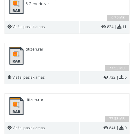
6 Generic.rar
6.79 MB
Viešai pasiekiamas
824 |
11
citizen.rar
77.53 MB
Viešai pasiekiamas
732 |
6
citizen.rar
77.53 MB
Viešai pasiekiamas
841 |
0