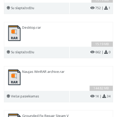
Su slaptažodžiu
752 |
1
Desktop.rar
15.19 MB
Su slaptažodžiu
662 |
0
Naujas WinRAR archive.rar
144.82 MB
Viešai pasiekiamas
1K |
34
Grounded Fix Repair Steam V